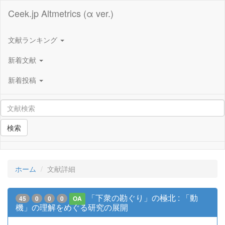
Ceek.jp Altmetrics (α ver.)
文献ランキング
新着文献
新着投稿
検索
ホーム
文献詳細
「下衆の勘ぐり」の極北 : 「動
45
0
0
0
OA
機」の理解をめぐる研究の展開