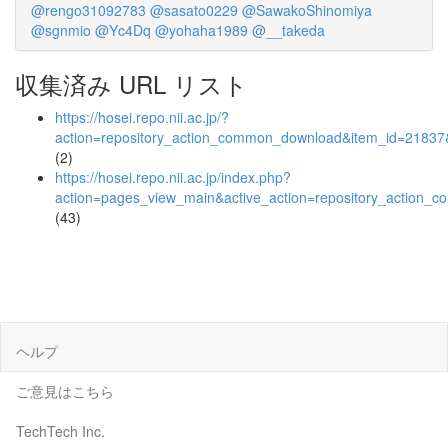
@rengo31092783
@sasato0229
@SawakoShinomiya
@sgnmio
@Yc4Dq
@yohaha1989
@__takeda
収集済み URL リスト
https://hosei.repo.nii.ac.jp/?
action=repository_action_common_download&item_id=21837&
(2)
https://hosei.repo.nii.ac.jp/index.php?
action=pages_view_main&active_action=repository_action_
(43)
ヘルプ
ご意見はこちら
TechTech Inc.