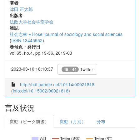
著者
津田 正太郎
出版者
法政大学社会学部学会
雑誌
社会志林 = Hosei journal of sociology and social sciences
(
ISSN:13445952
)
巻号頁・発行日
vol.65, no.4, pp.19-36, 2019-03
2023-03-10 18:10:37
Twitter
45 + 44
http://hdl.handle.net/10114/00021818
(
info:doi/10.15002/00021818
)
言及状況
変動（ピーク前後）
変動（月別）
分布
合計
Twitter (通常)
Twitter (RT)