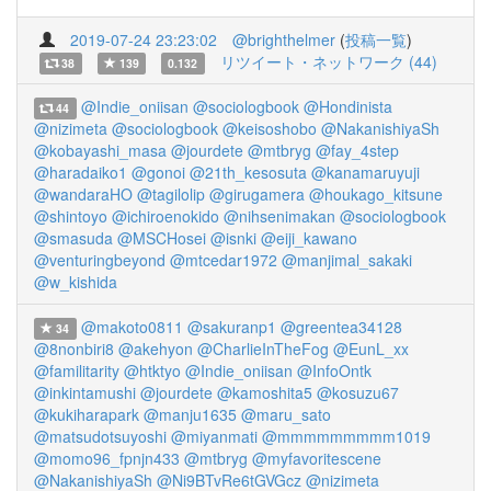
2019-07-24 23:23:02
@brighthelmer
(
投稿一覧
)
リツイート・ネットワーク (44)
38
139
0.132
@Indie_oniisan
@sociologbook
@Hondinista
44
@nizimeta
@sociologbook
@keisoshobo
@NakanishiyaSh
@kobayashi_masa
@jourdete
@mtbryg
@fay_4step
@haradaiko1
@gonoi
@21th_kesosuta
@kanamaruyuji
@wandaraHO
@tagilolip
@girugamera
@houkago_kitsune
@shintoyo
@ichiroenokido
@nihsenimakan
@sociologbook
@smasuda
@MSCHosei
@isnki
@eiji_kawano
@venturingbeyond
@mtcedar1972
@manjimal_sakaki
@w_kishida
@makoto0811
@sakuranp1
@greentea34128
34
@8nonbiri8
@akehyon
@CharlieInTheFog
@EunL_xx
@familitarity
@htktyo
@Indie_oniisan
@InfoOntk
@inkintamushi
@jourdete
@kamoshita5
@kosuzu67
@kukiharapark
@manju1635
@maru_sato
@matsudotsuyoshi
@miyanmati
@mmmmmmmmm1019
@momo96_fpnjn433
@mtbryg
@myfavoritescene
@NakanishiyaSh
@Ni9BTvRe6tGVGcz
@nizimeta