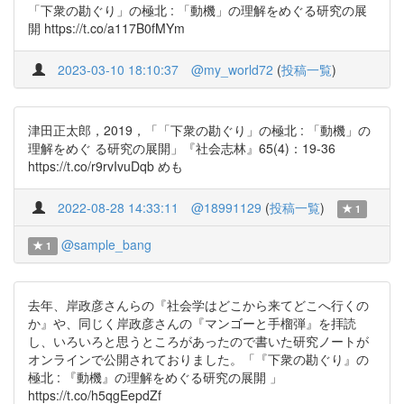
「下衆の勘ぐり」の極北 : 「動機」の理解をめぐる研究の展
開 https://t.co/a117B0fMYm
2023-03-10 18:10:37
@my_world72
(
投稿一覧
)
津田正太郎，2019，「「下衆の勘ぐり」の極北 : 「動機」の
理解をめぐ る研究の展開」『社会志林』65(4)：19-36
https://t.co/r9rvIvuDqb めも
2022-08-28 14:33:11
@18991129
(
投稿一覧
)
1
@sample_bang
1
去年、岸政彦さんらの『社会学はどこから来てどこへ行くの
か』や、同じく岸政彦さんの『マンゴーと手榴弾』を拝読
し、いろいろと思うところがあったので書いた研究ノートが
オンラインで公開されておりました。「『下衆の勘ぐり』の
極北 : 『動機』の理解をめぐる研究の展開 」
https://t.co/h5qgEepdZf