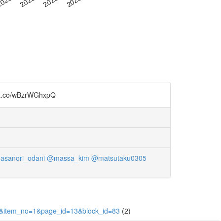
wBzrWGhxpQ
sanori_odani
@massa_kim
@matsutaku0305
676&item_no=1&page_id=13&block_id=83
(2)