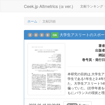
Ceek.jp Altmetrics (α ver.)
文献ランキング
ホーム
文献詳細
大学生アスリートのスポー
2
0
0
0
OA
著者
出版者
雑誌
巻号頁・発行日
本研究の目的は,大学生
学生である1年生と2-
た。大学生アスリート14
偏っていた。(2)学年差
もに,バランスの現状と
2023-06-15 00:29:58