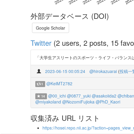
外部データベース (DOI)
Google Scholar
Twitter
(2 users, 2 posts, 15 favo
「大学生アスリートのスポーツ・ライフ・バランスはウェルビ
2023-06-15 00:05:24
@hirokazuarai
(
投稿一
@KeiMT2782
1
@00_ichi
@0877_yuki
@asakoiida2
@chiba
14
@miyakoland
@NozomiFujioka
@PhD_Kaori
収集済み URL リスト
https://hosei.repo.nii.ac.jp/?action=pages_v