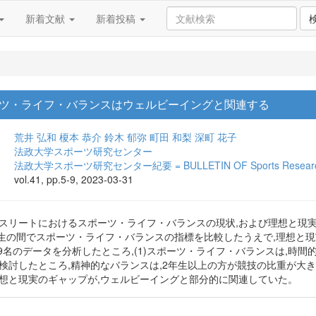
新着文献
新着投稿
ツ・ライフ・バランスはウェルビーイングと関連する
荒井 弘和
榎本 恭介
鈴木 郁弥
町田 和梨
深町 花子
法政大学スポーツ研究センター
法政大学スポーツ研究センター紀要 = BULLETIN OF Sports Research C
vol.41, pp.5-9, 2023-03-31
アスリートにおけるスポーツ・ライフ・バランスの現状,および理想と現
4年生の間でスポーツ・ライフ・バランスの指標を比較したうえで,理想と
9名のデータを分析したところ,(1)スポーツ・ライフ・バランスは,時間
を検討したところ,精神的なバランスは,2年生以上の方が競技の比重が大
理想と現実のギャップが,ウェルビーイングと部分的に関連していた。