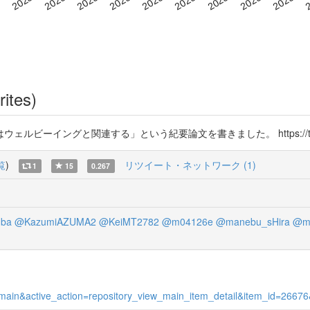
rites)
ーイングと関連する」という紀要論文を書きました。 https://t.co/
覧
)
リツイート・ネットワーク (1)
1
15
0.267
nba
@KazumiAZUMA2
@KeiMT2782
@m04126e
@manebu_sHira
@ma
iew_main&active_action=repository_view_main_item_detail&item_id=26