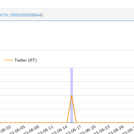
doi/10.15002/00026644
)
Twitter (RT)
2023-06-23
2023-06-26
2023-06
-06-02
2
2023-06-05
2023-06-08
2023-06-11
2023-06-14
2023-06-17
2023-06-20