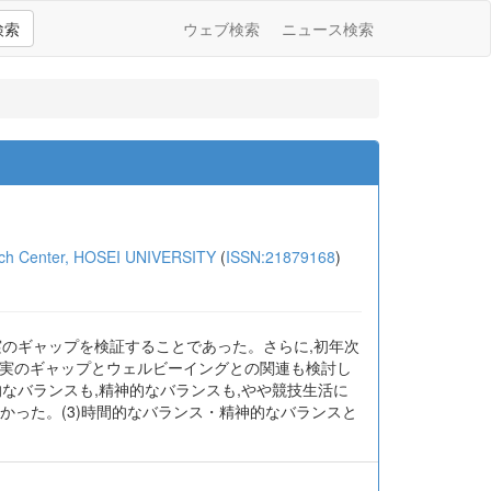
検索
ウェブ検索
ニュース検索
enter, HOSEI UNIVERSITY
(
ISSN:21879168
)
実のギャップを検証することであった。さらに,初年次
現実のギャップとウェルビーイングとの関連も検討し
的なバランスも,精神的なバランスも,やや競技生活に
きかった。(3)時間的なバランス・精神的なバランスと