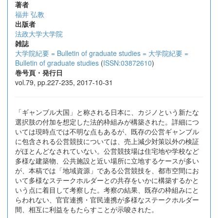
著者
福井 弘教
出版者
法政大学大学院
雑誌
大学院紀要 = Bulletin of graduate studies = 大学院紀要 =
Bulletin of graduate studies
(
ISSN:03872610
)
巻号頁・発行日
vol.79, pp.227-235, 2017-10-31
「ギャンブル大国」と称される日本に、カジノという新たな
選択肢の付加を想定した法的枠組みが構築された。詳細につ
いては現時点では不明な点もあるが、既存の公営ギャンブル
に包含される公営競技については、売上減少対策以外の検証
がほとんどなされていない。公営競技場は住宅地や学校など
多様な建築物、公共施設と近い場所に立地するケースが多い
が、本稿では「地域資源」である公営競技を、都市空間にお
いて多様なステークホルダーとの共存をいかに構築するかと
いう点に着目して考察した。考察の結果、既存の枠組みにと
らわれない、官官連携・官民連携が多様なステークホルダー
間、相互に利益をもたらすことが示唆された。