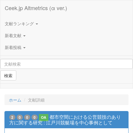
Ceek.jp Altmetrics (α ver.)
文献ランキング
新着文献
新着投稿
検索
ホーム
文献詳細
都市空間における公営競技のあり
2
0
0
0
OA
方に関する研究 : 江戸川競艇場を中心事例として