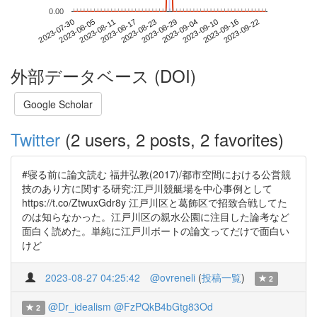
0.00
2023-09-16
2023-07-30
2023-08-17
2023-09-04
2023-09-22
2023-08-05
2023-08-23
2023-09-10
2023-08-11
2023-08-29
外部データベース (DOI)
Google Scholar
Twitter
(2 users, 2 posts, 2 favorites)
#寝る前に論文読む 福井弘教(2017)/都市空間における公営競
技のあり方に関する研究:江戸川競艇場を中心事例として
https://t.co/ZtwuxGdr8y 江戸川区と葛飾区で招致合戦してた
のは知らなかった。江戸川区の親水公園に注目した論考など
面白く読めた。単純に江戸川ボートの論文ってだけで面白い
けど
2023-08-27 04:25:42
@ovreneli
(
投稿一覧
)
2
@Dr_idealism
@FzPQkB4bGtg83Od
2