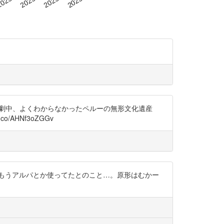
れる。劇中、よくわからなかったペルーの無形文化遺産
/AHNf3oZGGv
はもうアルパとか使ってたとのこと…。原形はむかー