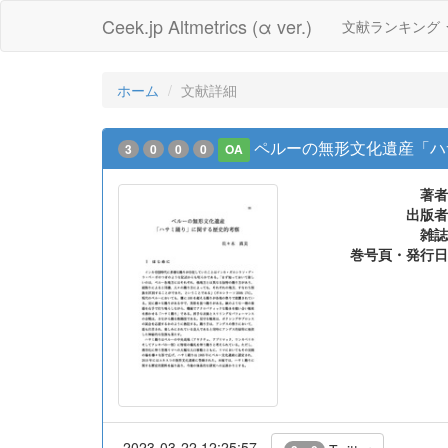
Ceek.jp Altmetrics (α ver.)
文献ランキング
ホーム
文献詳細
ペルーの無形文化遺産「ハ
3
0
0
0
OA
著者
出版者
雑誌
巻号頁・発行日
2023-03-22 12:25:57