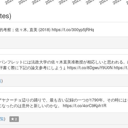
tes)
直美 (2018) https://t.co/300yp5jRHq
開するのだが、パンフレットには法政大学の佐々木直美准教授が相応しいと思わ
文参考にしよう↓ https://t.co/8DgwuY9U0N https://t.co
覧
)
ヤクーチョ辺りの踊りで、最も古い記録の一つが1790年。その時に
意外と新しいのかな。 https://t.co/4orC9Kph1R
覧
)
2