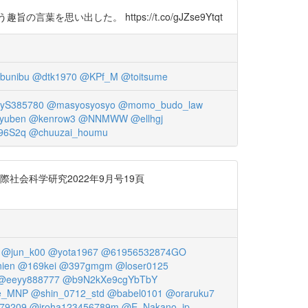
出した。 https://t.co/gJZse9Ytqt
bunibu
@dtk1970
@KPf_M
@toitsume
yS385780
@masyosyosyo
@momo_budo_law
yuben
@kenrow3
@NNMWW
@ellhgj
96S2q
@chuuzai_houmu
会科学研究2022年9月号19頁
@jun_k00
@yota1967
@61956532874GO
nien
@169kei
@397gmgm
@loser0125
@eeyy888777
@b9N2kXe9cgYbTbY
e_MNP
@shin_0712_std
@babel0101
@oraruku7
79209
@iroha123456789m
@E_Nakano_jp