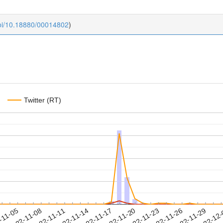
doi/10.18880/00014802
)
Twitter (RT)
2022-11-26
2022-11-29
2022-12
-11-05
2
2022-11-08
2022-11-11
2022-11-14
2022-11-17
2022-11-20
2022-11-23