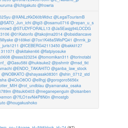
buruma
@Ichigakuto
@frowria
52Syu
@XANLzKkD60bWdvz
@LegalTourismB
@SATO_Jun_ichi
@igi3
@osamu0716
@repan_u_s
nrow3
@STUDYFORALL13
@JaSEasjg94LOCDG
3106
@01Katonfo
@takojima2014
@obsidiancave
Miyake
@169kei
@7ox1K48aSWsPQ41
@nrnk_jp
juris1211
@ICEBERG42113450
@bakkii127
311071
@akitaken66
@flatpiyosuke
k0608
@ssss323234
@tomomikan311
@torinotabi
nf_
@Gasu58ii
@hukisuke2
@joshmtr
@msd_tkt
amachi
@ENDO_TAKAHITO
@ganba_law_stock
n
@NOBKATO
@shayasak08301
@shin_0712_std
isha
@4OoO8OO
@ellhgj
@gorogoro5656x
tter_MIH
@rot_undblau
@yamanaka_osaka
6789m
@itsuki0403
@meganepenguin
@oisanben
kemon
@7fLO1svNi4P8N0n
@mostgb
uto
@hougakushoko
5&item_no=1&page_id=59&block_id=74
(97)