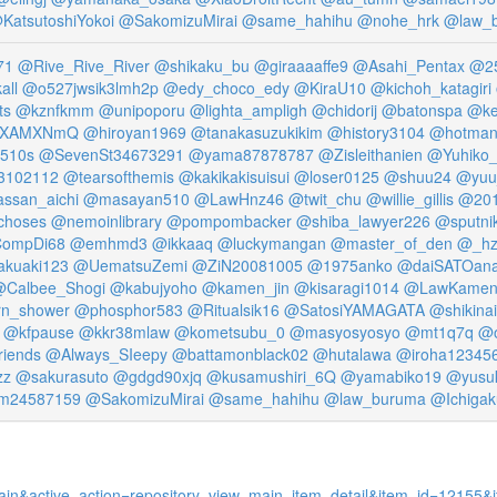
KatsutoshiYokoi
@SakomizuMirai
@same_hahihu
@nohe_hrk
@law_
71
@Rive_Rive_River
@shikaku_bu
@giraaaaffe9
@Asahi_Pentax
@2
all
@o527jwsik3lmh2p
@edy_choco_edy
@KiraU10
@kichoh_katagiri
ts
@kznfkmm
@unipoporu
@lighta_ampligh
@chidorij
@batonspa
@ke
OXAMXNmQ
@hiroyan1969
@tanakasuzukikim
@history3104
@hotman
0510s
@SevenSt34673291
@yama87878787
@Zisleithanien
@Yuhiko_
3102112
@tearsofthemis
@kakikakisuisui
@loser0125
@shuu24
@yuu_
ssan_aichi
@masayan510
@LawHnz46
@twit_chu
@willie_gillis
@201
choses
@nemoinlibrary
@pompombacker
@shiba_lawyer226
@sputni
ompDi68
@emhmd3
@ikkaaq
@luckymangan
@master_of_den
@_hz
akuaki123
@UematsuZemi
@ZiN20081005
@1975anko
@daiSATOan
Calbee_Shogi
@kabujyoho
@kamen_jin
@kisaragi1014
@LawKame
rn_shower
@phosphor583
@Ritualsik16
@SatosiYAMAGATA
@shikina
@kfpause
@kkr38mlaw
@kometsubu_0
@masyosyosyo
@mt1q7q
@o
iends
@Always_SIeepy
@battamonblack02
@hutalawa
@iroha12345
zz
@sakurasuto
@gdgd90xjq
@kusamushiri_6Q
@yamabiko19
@yusu
m24587159
@SakomizuMirai
@same_hahihu
@law_buruma
@Ichigak
w_main&active_action=repository_view_main_item_detail&item_id=1215