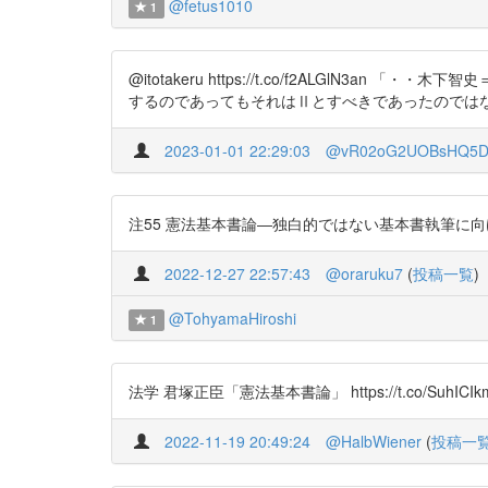
@fetus1010
1
@itotakeru https://t.co/f2ALG
するのであってもそれはⅡとすべきであったのでは
2023-01-01 22:29:03
@vR02oG2UOBsHQ5
注55 憲法基本書論―独白的ではない基本書執筆に向けて― htt
2022-12-27 22:57:43
@oraruku7
(
投稿一覧
)
@TohyamaHiroshi
1
法学 君塚正臣「憲法基本書論」 https://t.co/SuhICIk
2022-11-19 20:49:24
@HalbWiener
(
投稿一