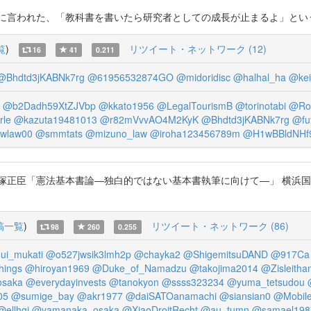
れた、「教科書を書いたら研究者としての成長が止まるよ」という趣旨の言葉を思い
覧
)
リツイート・ネットワーク (12)
16
41
0.211
@Bhdtd3jKABNk7rg
@61956532874GO
@midoridisc
@halhal_ha
@kei
@b2Dadh59XtZJVbp
@kkato1956
@LegalTourismB
@torinotabi
@Ro
rle
@kazuta19481013
@r82mVvvAO4M2KyK
@Bhdtd3jKABNk7rg
@fu
wlaw00
@smmtats
@mizuno_law
@iroha123456789m
@H1wBBldNHf
正臣「憲法基本書論―独白的ではない基本書執筆に向けて―」 横浜国際社
稿一覧
)
リツイート・ネットワーク (86)
98
260
0.255
ui_mukati
@o527jwsik3lmh2p
@chayka2
@ShigemitsuDAND
@917Ca
ings
@hiroyan1969
@Duke_of_Namadzu
@takojima2014
@Zisleitha
saka
@everydayinvests
@tanokyon
@ssss323234
@yuma_tetsudou
05
@sumige_bay
@akr1977
@daiSATOanamachi
@siansian0
@Mobil
@ellhgj
@yamanaka_osaka
@XiaoDroitRecht
@au_tumn
@samael198