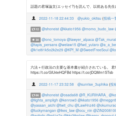
話題の君塚論文(エッセイ?)を読んで、以前ある先生に言わ
2022-11-18 22:44:33
@yukio_okitsu
(
投稿一
@shoneist
@kkato1956
@momo_budo_law
12
@ono_tomoya
@lawyer_alpaca
@Tak_murai
30
@tapis_persans
@welaw15
@fwd_yutaro
@a_a_be
@k1e8i1k5o2k2e29
@KPf_M
@SweetFreeSoul
@lo
六法＋行政法の主要な基本書が紹介されている。 君塚
https://t.co/GlU4eHQFBd https://t.co/jDQMm1STsb
2022-11-17 23:32:58
@sunrise_3uphika
(
投
@shoneist
@osada68
@R_KURIHARA_
@ko
86
@lighta_ampligh
@kenrow3
@kkato1956
@meggnth
@yassan_aichi
@twit_chu
@LawHnz46
@okumurao
@luckymangan
@ikes_law
@ocu_nin
@ZiN200810
@actiolic
@mt1q7q
@kkr38mlaw
@hassy_dropout