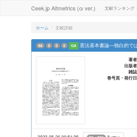
Ceek.jp Altmetrics (α ver.)
文献ランキング
ホーム
文献詳細
憲法基本書論―独白的で
98
0
0
0
OA
著者
出版者
雑誌
巻号頁・発行日
2023-05-26 00:51:35