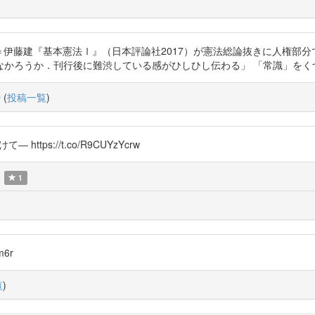
lN3an 「・・木下智史＝伊藤建『基本憲法Ⅰ』（日本評論社2017）が憲法総論抜
なかろうか．刊行後に難渋している感がひしひし伝わる」 「常識」をく
D
(
投稿一覧
)
ps://t.co/R9CUYzYcrw
1
m6r
覧
)