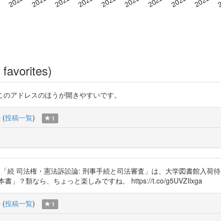
favorites)
f2ALGlN3an このアドレスのほうが開きやすいです。
D
(
投稿一覧
)
1
知りたいです！ 「続 司法権・憲法訴訟論: 刑事手続と司法審査」は、大学図書
なら、ちょっと楽しみですね。 https://t.co/g5UVZIlxga
D
(
投稿一覧
)
1