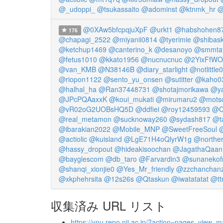
@_udoppi_
@tsukassaito
@adominst
@ktnmk_hr
@
@0XAw5bfcpqjuXpF
@urkt1
@habshohen8
176
@chapagi_2522
@miyanii0814
@tyerimie
@shibask
@ketchup1469
@canterino_k
@desanoyo
@smmta
@fetus1010
@kkato1956
@nucnucnuc
@2YixFfW
@van_KMB
@N38146B
@diary_starlight
@notlittle
@riopon1122
@sento_yu_onsen
@sutitter
@kaho0
@halhal_ha
@Ran37448731
@shotajmorikawa
@ya
@JPcPQAaxxK
@koui_mukati
@mirumaru2
@mots
@vR02oG2UOBsHQ5D
@ddfiei
@roy12459593
@C
@real_metamon
@sucknoway260
@sydash817
@t
@ibarakian2022
@Mobile_MNP
@SweetFreeSoul
@
@actiolic
@kuisland
@LgE71H4oQlyrW1g
@northe
@hassy_dropout
@hideakisoochan
@JagathaQaan
@bayglescom
@db_taro
@Farvardin3
@sunanekofr
@shanqi_xionjie0
@Yes_Mr_friendly
@zzchanchan
@xkphehrsita
@12s26s
@Qtaskun
@iwatatatat
@tt
収集済み URL リスト
https://ynu.repo.nii.ac.jp/?action=pages_vie