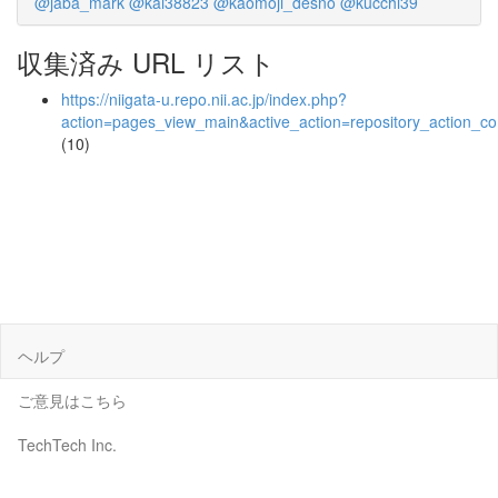
@jaba_mark
@kai38823
@kaomoji_desno
@kucchi39
収集済み URL リスト
https://niigata-u.repo.nii.ac.jp/index.php?
action=pages_view_main&active_action=repository_action_
(10)
ヘルプ
ご意見はこちら
TechTech Inc.