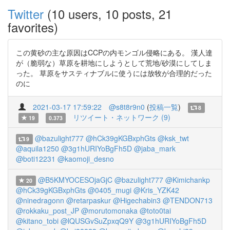
Twitter
(10 users, 10 posts, 21
favorites)
この黄砂の主な原因はCCPの内モンゴル侵略にある。 漢人達
が（脆弱な）草原を耕地にしようとして荒地/砂漠にしてしま
った。 草原をサスティナブルに使うには放牧が合理的だった
のに
2021-03-17 17:59:22
@s8t8r9n0
(
投稿一覧
)
8
リツイート・ネットワーク (9)
19
0.373
@bazulight777
@hCk39gKGBxphGts
@ksk_twt
9
@aquila1250
@3g1hURIYoBgFh5D
@jaba_mark
@boti12231
@kaomoji_desno
@B5KMYOCESOjaGjC
@bazulight777
@Kimichankp
20
@hCk39gKGBxphGts
@0405_mugi
@Kris_YZK42
@ninedragonn
@retarpaskur
@Higechabin3
@TENDON713
@rokkaku_post_JP
@morutomonaka
@toto0tai
@kitano_tobi
@lQUSGvSuZpxqQ9Y
@3g1hURIYoBgFh5D