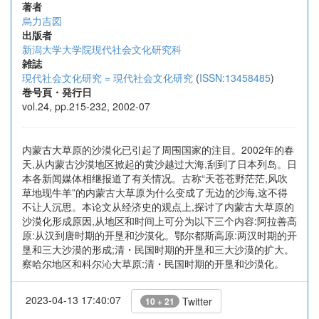
著者
烏力吉図
出版者
新潟大学大学院現代社会文化研究科
雑誌
現代社会文化研究 = 現代社会文化研究
(
ISSN:13458485
)
巻号頁・発行日
vol.24, pp.215-232, 2002-07
内蒙古大草原的沙漠化已引起了周围国家的注目。2002年的春
天,从内蒙古沙漠地区掀起的黄沙越过大海,刮到了日本列岛。日
本各新闻媒体相继报道了有关情况。古称“天苍苍野茫茫,风吹
草地现牛羊”的内蒙古大草原为什么变成了无边的沙海,这不得
不让人沉思。本论文从经济史的观点上,探讨了内蒙古大草原的
沙漠化形成原因,从地区和时间上可分为以下三个内容:阿拉善高
原:从汉到唐时期的开垦和沙漠化。鄂尔都斯高原:两汉时期的开
垦和三大沙漠的形成;清・民国时期的开垦和三大沙漠的扩大。
察哈尔地区和科尔沁大草原:清・民国时期的开垦和沙漠化。
2023-04-13 17:40:07
Twitter
10 + 21