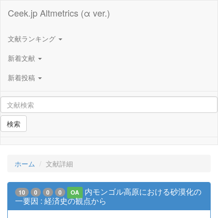
Ceek.jp Altmetrics (α ver.)
文献ランキング
新着文献
新着投稿
検索
ホーム
文献詳細
内モンゴル高原における砂漠化の
10
0
0
0
OA
一要因 : 経済史の観点から