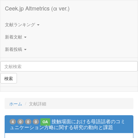
Ceek.jp Altmetrics (α ver.)
文献ランキング
新着文献
新着投稿
検索
ホーム
文献詳細
接触場面における母語話者のコミ
4
0
0
0
OA
ュニケーション方略に関する研究の動向と課題