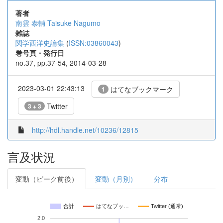
著者
南雲 泰輔
Taisuke Nagumo
雑誌
関学西洋史論集
(
ISSN:03860043
)
巻号頁・発行日
no.37, pp.37-54, 2014-03-28
2023-03-01 22:43:13
はてなブックマーク
1
Twitter
3 + 3
http://hdl.handle.net/10236/12815
言及状況
変動（ピーク前後）
変動（月別）
分布
合計
はてなブッ…
Twitter (通常)
2.0