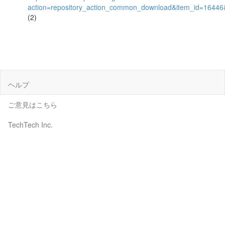
action=repository_action_common_download&item_id=16446&
(2)
ヘルプ
ご意見はこちら
TechTech Inc.