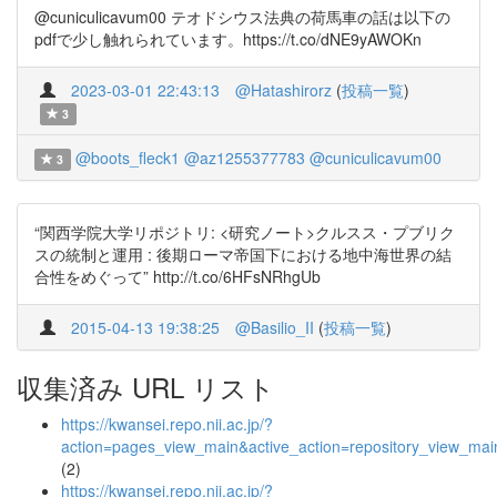
@cuniculicavum00 テオドシウス法典の荷馬車の話は以下の
pdfで少し触れられています。https://t.co/dNE9yAWOKn
2023-03-01 22:43:13
@Hatashirorz
(
投稿一覧
)
3
@boots_fleck1
@az1255377783
@cuniculicavum00
3
“関西学院大学リポジトリ: <研究ノート>クルスス・プブリク
スの統制と運用 : 後期ローマ帝国下における地中海世界の結
合性をめぐって” http://t.co/6HFsNRhgUb
2015-04-13 19:38:25
@Basilio_II
(
投稿一覧
)
収集済み URL リスト
https://kwansei.repo.nii.ac.jp/?
action=pages_view_main&active_action=repository_view_ma
(2)
https://kwansei.repo.nii.ac.jp/?