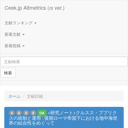
Ceek.jp Altmetrics (α ver.)
文献ランキング
新着文献
新着投稿
検索
ホーム
文献詳細
<研究ノート>クルスス・プブリク
4
0
0
0
OA
スの統制と運用 : 後期ローマ帝国下における地中海世
界の結合性をめぐって