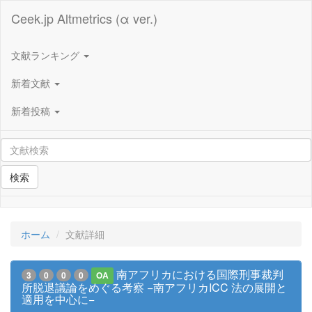
Ceek.jp Altmetrics (α ver.)
文献ランキング
新着文献
新着投稿
検索
ホーム
文献詳細
南アフリカにおける国際刑事裁判
3
0
0
0
OA
所脱退議論をめぐる考察 −南アフリカICC 法の展開と
適用を中心に−