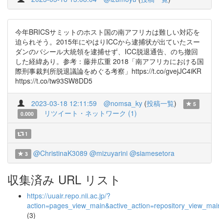
今年BRICSサミットのホスト国の南アフリカは難しい対応を
迫られそう。2015年にやはりICCから逮捕状が出ていたスー
ダンのバシール大統領を逮捕せず、ICC脱退通告、のち撤回
した経緯あり。参考：藤井広重 2018「南アフリカにおける国
際刑事裁判所脱退議論をめぐる考察」https://t.co/gvejJC4iKR
https://t.co/tw93SW8DD5
2023-03-18 12:11:59
@nomsa_ky
(
投稿一覧
)
5
リツイート・ネットワーク (1)
0.000
1
@ChristinaK3089
@mizuyarini
@siamesetora
3
収集済み URL リスト
https://uuair.repo.nii.ac.jp/?
action=pages_view_main&active_action=repository_view_ma
(3)