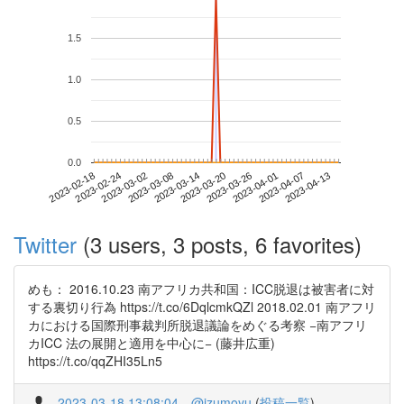
1.5
1.0
0.5
0.0
2023-04-07
2023-02-18
2023-03-08
2023-03-26
2023-04-13
2023-02-24
2023-03-14
2023-04-01
2023-03-02
2023-03-20
Twitter
(3 users, 3 posts, 6 favorites)
めも： 2016.10.23 南アフリカ共和国：ICC脱退は被害者に対
する裏切り行為 https://t.co/6DqlcmkQZl 2018.02.01 南アフリ
カにおける国際刑事裁判所脱退議論をめぐる考察 −南アフリ
カICC 法の展開と適用を中心に− (藤井広重)
https://t.co/qqZHI35Ln5
2023-03-18 13:08:04
@izumoyu
(
投稿一覧
)