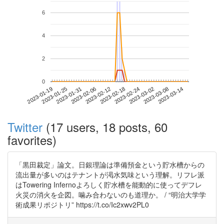
6
4
2
0
2023-03-08
2023-01-19
2023-02-06
2023-02-24
2023-03-14
2023-01-25
2023-02-12
2023-03-02
2023-01-31
2023-02-18
Twitter
(17 users, 18 posts, 60
favorites)
「黒田裁定」論文。日銀理論は準備預金という貯水槽からの
流出量が多いのはテナントが渇水気味という理解。リフレ派
はTowering Infernoよろしく貯水槽を能動的に使ってデフレ
火災の消火を企図。噛み合わないのも道理か。 / “明治大学学
術成果リポジトリ” https://t.co/Ic2xwv2PL0