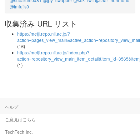
@subarum0481
@jpy_swapper
@kdk_twit
@shar_honmono
@imfujis0
収集済み URL リスト
https://meiji.repo.nii.ac.jp/?
action=pages_view_main&active_action=repository_view_ma
(16)
https://meiji.repo.nii.ac.jp/index.php?
action=repository_view_main_item_detail&item_id=3565&it
(1)
ヘルプ
ご意見はこちら
TechTech Inc.