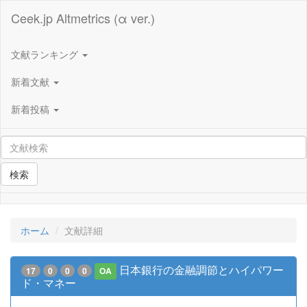
Ceek.jp Altmetrics (α ver.)
文献ランキング
新着文献
新着投稿
検索
ホーム
文献詳細
日本銀行の金融調節とハイパワー
17
0
0
0
OA
ド・マネー