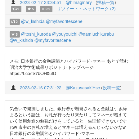
2023-02-17 23:34:51
@himaginary_
(
投稿一覧
)
リツイート・ネットワーク (2)
2
5
0.632
@w_kishida
@myfavoritescene
2
@toshi_kuroda
@youyouichi
@namiuchikurabu
5
@w_kishida
@myfavoritescene
メモ: 日本銀行の金融調節とハイパワード･マネー あとで読む
明治大学学術成果リポジトリ-トップページ
https://t.co/fS7bOH0ufD
2023-02-16 07:31:22
@KazusasakiHsc
(
投稿一覧
)
気合いで発掘しました。銀行券が増発されると金融は引き締
まるという話は、お札が行ったり来たりしてマネーが増えて
いく信用創造の勉強だけをしていると一生理解できないです
ねw 市中のお札が増えるとマネーは増えるんじゃないかなw
日本銀行の金融調節とハイパワード･マネー