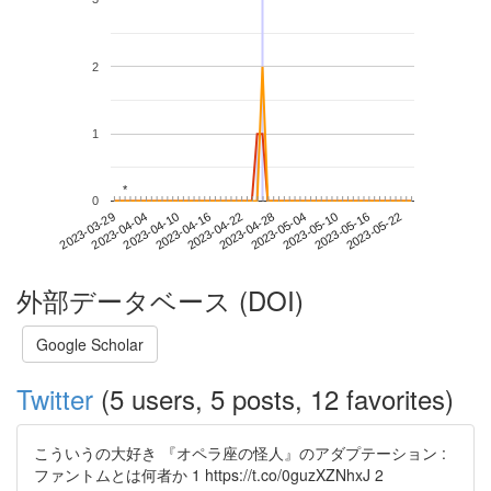
2
1
*
*
0
2023-05-16
2023-03-29
2023-04-16
2023-05-04
2023-05-22
2023-04-04
2023-04-22
2023-05-10
2023-04-10
2023-04-28
外部データベース (DOI)
Google Scholar
Twitter
(5 users, 5 posts, 12 favorites)
こういうの大好き 『オペラ座の怪人』のアダプテーション :
ファントムとは何者か 1 https://t.co/0guzXZNhxJ 2