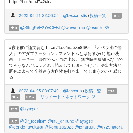
https://t.co/emJ74GJuJt
2023-08-31 22:56:54
@becca_stis
(
投稿一覧
)
4
@SItog9VE2YwQEFJ
@wawa_xox
@esuoh_35
3
#寝る前に論文読む https://t.co/mJSXe98KPf 『オペラ座の怪
人』のアダプテーション : ファントムとは何者か(1) 無声映
画、トーキー、原作のみっつの比較。 無声映画版知らないの
でそうなんだ……と流し読みしてしまったけど、演出方法と
脚色によって全然違う方向性を打ち出してしまうのかと感じ
る
2023-04-25 23:07:42
@toccono
(
投稿一覧
)
1
リツイート・ネットワーク (2)
7
0.267
@aysgstr
2
@Dr_idealism
@inu_ohirune
@aysgstr
7
@dondongyukaku
@Konatsu2023
@joharuuu
@0729natora