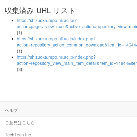
収集済み URL リスト
https://shizuoka.repo.nii.ac.jp/?
action=pages_view_main&active_action=repository_view_ma
(1)
https://shizuoka.repo.nii.ac.jp/index.php?
action=repository_action_common_download&item_id=14644&
(1)
https://shizuoka.repo.nii.ac.jp/index.php?
action=repository_view_main_item_detail&item_id=14644&i
(3)
ヘルプ
ご意見はこちら
TechTech Inc.