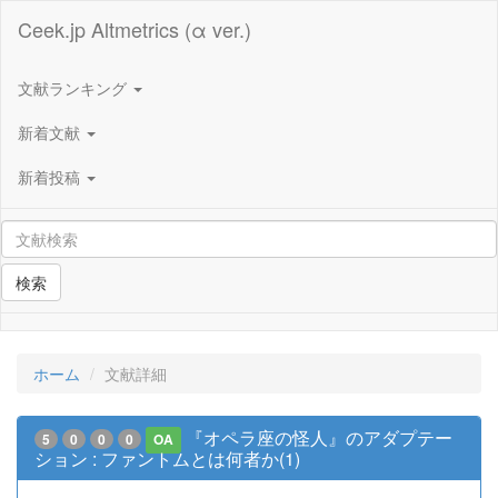
Ceek.jp Altmetrics (α ver.)
文献ランキング
新着文献
新着投稿
検索
ホーム
文献詳細
『オペラ座の怪人』のアダプテー
5
0
0
0
OA
ション : ファントムとは何者か(1)