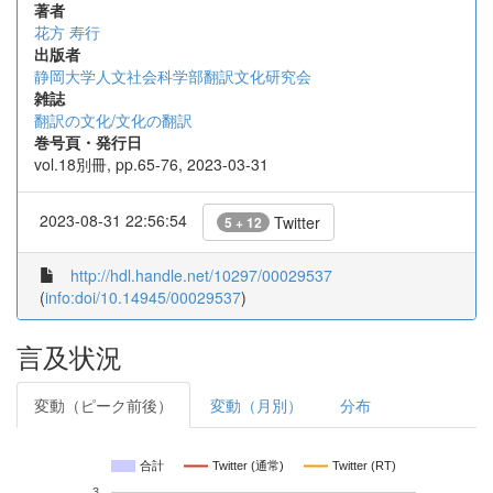
著者
花方 寿行
出版者
静岡大学人文社会科学部翻訳文化研究会
雑誌
翻訳の文化/文化の翻訳
巻号頁・発行日
vol.18別冊, pp.65-76, 2023-03-31
2023-08-31 22:56:54
Twitter
5 + 12
http://hdl.handle.net/10297/00029537
(
info:doi/10.14945/00029537
)
言及状況
変動（ピーク前後）
変動（月別）
分布
合計
Twitter (通常)
Twitter (RT)
3