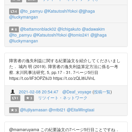
@to_pamyu
@KatsutoshiYokoi
@jjjhaga
4
@luckymangan
@battamonblack02
@Ichigakuto
@adawakim
8
@to_pamyu
@KatsutoshiYokoi
@tomio241
@jjjhaga
@luckymangan
障害者の逸失利益に関する紀要論文を紹介してくださいまし
た． 城内 明 (2019). 障害者の逸失利益算定方法に係る一考
察. 末川民事法研究, 5, pp.17 - 31. 7ページ5行目
https://t.co/liF3OPZ9J3 https://t.co/zQLl8IJVnL
2021-02-08 20:54:47
@Deaf_voyage
(
投稿一覧
)
リツイート・ネットワーク
1
3
@fujiiyamasan
@mtbt21
@EitaWingtaai
3
@mamaruyama この紀要論文の7ページ5行目ことですね．