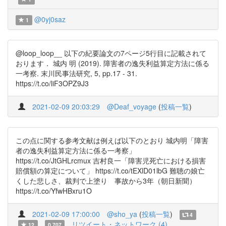
@0yj0saz
1
@loop_loop__ 以下の紀要論文の7ページ5行目に記載されて
おります． 城内 明 (2019). 障害者の逸失利益算定方法に係る
一考察. 末川民事法研究, 5, pp.17 - 31.
https://t.co/liF3OPZ9J3
2021-02-09 20:03:29
@Deaf_voyage
(
投稿一覧
)
この点に関する参考文献は例えば以下のとおり 城内明「障害
者の逸失利益算定方法に係る一考察」
https://t.co/JtGHLrcmux 吉村良一「障害児死亡における損害
賠償額の算定について」 https://t.co/tEXlD01lbG 難聴の娘亡
くした悲しさ、裁判で上塗り 事故から3年（朝日新聞）
https://t.co/YfwHBxru1O
2021-02-09 17:00:00
@sho_ya
(
投稿一覧
)
4
リツイート・ネットワーク (4)
12
0.707