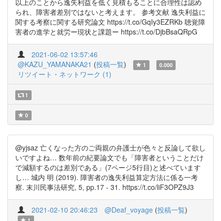
以上のことから逸失利益を低く見積もることに合理性は認め
られ、障害者差別ではないと考えます。 参考文献 逸失利益に
関する考察に関する研究論文 https://t.co/GqIy3EZRKb 聴覚障
害者の進学と就労ー現状と課題ー https://t.co/DjbBsaQRpG
2021-06-02 13:57:46
@KAZU_YAMANAKA21
(
投稿一覧
)
1
0.000
リツイート・ネットワーク (1)
1
0
@yjsaz 亡くなった方のご両親の弁護士が色々と反論して欲し
いですよね… 数年前の紀要論文でも「障害者ということだけ
で減額するのは差別である」(7ページ5行目)と述べています
し… 城内 明 (2019). 障害者の逸失利益算定方法に係る一考
察. 末川民事法研究, 5, pp.17 - 31. https://t.co/liF3OPZ9J3
2021-02-10 20:46:23
@Deaf_voyage
(
投稿一覧
)
1