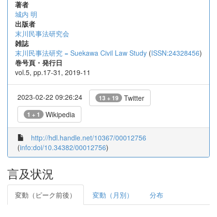
著者
城内 明
出版者
末川民事法研究会
雑誌
末川民事法研究 = Suekawa Civil Law Study
(
ISSN:24328456
)
巻号頁・発行日
vol.5, pp.17-31, 2019-11
2023-02-22 09:26:24
Twitter
13 + 19
Wikipedia
1 + 1
http://hdl.handle.net/10367/00012756
(
info:doi/10.34382/00012756
)
言及状況
変動（ピーク前後）
変動（月別）
分布