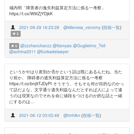
城内明「障害者の逸失利益算定方法に係る一考察」
https://t.co/W9tZjYDjkK
2021-09-29 16:23:28
@idleness_venomy
(
投稿一覧
)
5
@zzchanchanzz
@Itsmyao
@Guglielmo_Tell
5
@aohina2011
@funkadelawyer
というかやはり差別か否かという話は既にあるんだね。当た
り前か。 障碍者の遺失利益算定方法に係る一考察
https://t.co/bnj9TJDyPI そうそう、そもそも何が目的なのかっ
て話だよな。文字通り遺失利益なんだとすれば人によって違
うのは現実なのでそれを命に値段をつけるのか的な話と一緒
にするのは…
2021-06-12 03:02:49
@tmhikn
(
投稿一覧
)