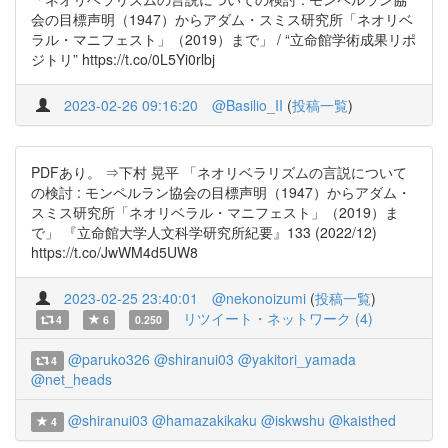
会の目標声明（1947）からアダム・スミス研究所「ネオリベ
ラル・マニフェスト」（2019）まで」 / “立命館学術成果リポ
ジトリ” https://t.co/0L5Yi0rlbj
2023-02-26 09:16:20
@Basilio_II
(
投稿一覧
)
PDFあり。 ⇒下村 晃平 「ネオリベラリズムの言説について
の検討 : モンペルラン協会の目標声明（1947）からアダム・
スミス研究所「ネオリベラル・マニフェスト」（2019）ま
で」 『立命館大学人文科学研究所紀要』133 (2022/12)
https://t.co/JwWM4d5UW8
2023-02-25 23:40:01
@nekonoizumi
(
投稿一覧
)
リツイート・ネットワーク (4)
4
6
0.250
@paruko326
@shiranui03
@yakitori_yamada
4
@net_heads
@shiranui03
@hamazakikaku
@iskwshu
@kaisthed
4