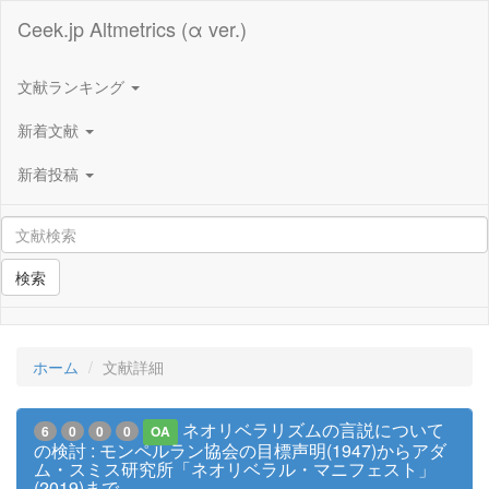
Ceek.jp Altmetrics (α ver.)
文献ランキング
新着文献
新着投稿
検索
ホーム
文献詳細
ネオリベラリズムの言説について
6
0
0
0
OA
の検討 : モンペルラン協会の目標声明(1947)からアダ
ム・スミス研究所「ネオリベラル・マニフェスト」
(2019)まで