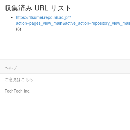
収集済み URL リスト
https://ritsumei.repo.nii.ac.jp/?
action=pages_view_main&active_action=repository_view_ma
(6)
ヘルプ
ご意見はこちら
TechTech Inc.