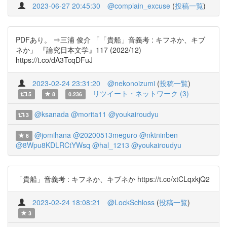
2023-06-27 20:45:30
@complain_excuse
(
投稿一覧
)
PDFあり。 ⇒三浦 俊介 「「貴船」音義考 : キフネか、キブ
ネか」 『論究日本文学』117 (2022/12)
https://t.co/dA3TcqDFuJ
2023-02-24 23:31:20
@nekonoizumi
(
投稿一覧
)
リツイート・ネットワーク (3)
5
8
0.236
@ksanada
@morita11
@youkairoudyu
3
@jomihana
@20200513meguro
@nktninben
6
@8Wpu8KDLRCtYWsq
@hal_1213
@youkairoudyu
「貴船」音義考 : キフネか、キブネか https://t.co/xtCLqxkjQ2
2023-02-24 18:08:21
@LockSchloss
(
投稿一覧
)
3