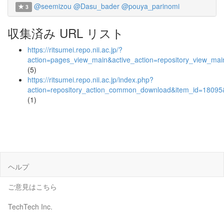
@seemizou
@Dasu_bader
@pouya_parinomi
3
収集済み URL リスト
https://ritsumei.repo.nii.ac.jp/?
action=pages_view_main&active_action=repository_view_ma
(5)
https://ritsumei.repo.nii.ac.jp/index.php?
action=repository_action_common_download&item_id=18095&
(1)
ヘルプ
ご意見はこちら
TechTech Inc.