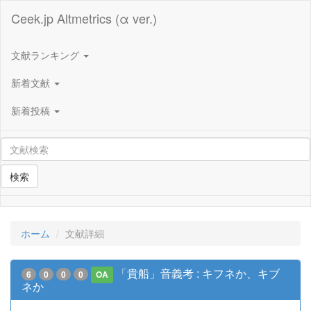
Ceek.jp Altmetrics (α ver.)
文献ランキング
新着文献
新着投稿
検索
ホーム
文献詳細
「貴船」音義考 : キフネか、キブ
6
0
0
0
OA
ネか