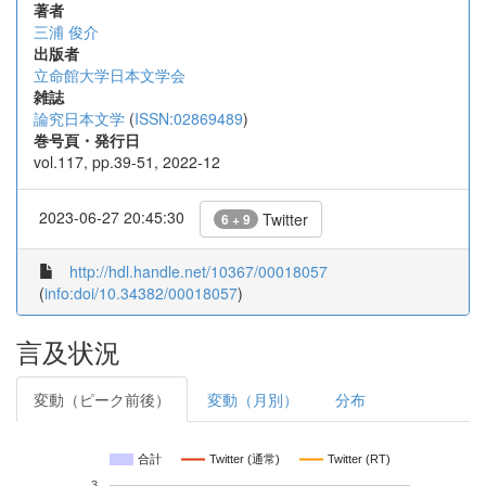
著者
三浦 俊介
出版者
立命館大学日本文学会
雑誌
論究日本文学
(
ISSN:02869489
)
巻号頁・発行日
vol.117, pp.39-51, 2022-12
2023-06-27 20:45:30
Twitter
6 + 9
http://hdl.handle.net/10367/00018057
(
info:doi/10.34382/00018057
)
言及状況
変動（ピーク前後）
変動（月別）
分布
合計
Twitter (通常)
Twitter (RT)
3