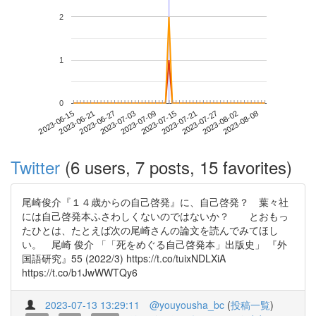
2
1
0
2023-08-02
2023-06-15
2023-07-03
2023-07-21
2023-08-08
2023-06-21
2023-07-09
2023-07-27
2023-06-27
2023-07-15
Twitter
(6 users, 7 posts, 15 favorites)
尾崎俊介『１４歳からの自己啓発』に、自己啓発？ 葉々社
には自己啓発本ふさわしくないのではないか？ とおもっ
たひとは、たとえば次の尾崎さんの論文を読んでみてほし
い。 尾崎 俊介 「「死をめぐる自己啓発本」出版史」 『外
国語研究』55 (2022/3) https://t.co/tuixNDLXiA
https://t.co/b1JwWWTQy6
2023-07-13 13:29:11
@youyousha_bc
(
投稿一覧
)