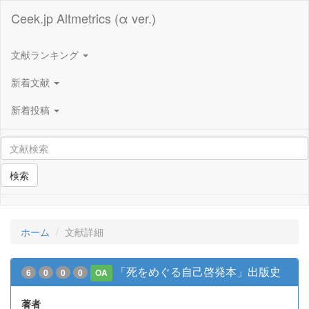
Ceek.jp Altmetrics (α ver.)
文献ランキング
新着文献
新着投稿
検索
ホーム
文献詳細
「死をめぐる自己啓発本」出版史
6
0
0
0
OA
著者