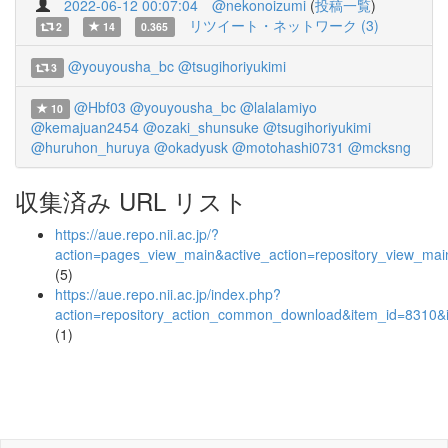
2022-06-12 00:07:04
@nekonoizumi
(
投稿一覧
)
リツイート・ネットワーク (3)
2
14
0.365
@youyousha_bc
@tsugihoriyukimi
3
@Hbf03
@youyousha_bc
@lalalamiyo
10
@kemajuan2454
@ozaki_shunsuke
@tsugihoriyukimi
@huruhon_huruya
@okadyusk
@motohashi0731
@mcksng
収集済み URL リスト
https://aue.repo.nii.ac.jp/?
action=pages_view_main&active_action=repository_view_ma
(5)
https://aue.repo.nii.ac.jp/index.php?
action=repository_action_common_download&item_id=8310&i
(1)