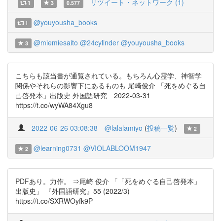
リツイート・ネットワーク (1)
1
3
0.577
@youyousha_books
1
@miemiesaito
@24cylinder
@youyousha_books
3
こちらも該当書が通覧されている。もちろん心霊学、神智学
関係やそれらの影響下にあるものも 尾崎俊介 「死をめぐる自
己啓発本」出版史 外国語研究 2022-03-31
https://t.co/wyWA84Xgu8
2022-06-26 03:08:38
@lalalamiyo
(
投稿一覧
)
2
@learning0731
@VIOLABLOOM1947
2
PDFあり。力作。 ⇒尾崎 俊介 「「死をめぐる自己啓発本」
出版史」 『外国語研究』55 (2022/3)
https://t.co/SXRWOyfk9P