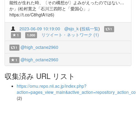
能性が生れた時、〔その構想が〕よみがえったのではない…
か」(松村寛之「石川三四郎と「愛国心」」
https://t.co/C8hgtA1iz6)
2023-06-09 10:19:00
@sjo_k
(
投稿一覧
)
1
リツイート・ネットワーク (1)
1
1.000
@high_octane2960
1
@high_octane2960
1
収集済み URL リスト
https://omu.repo.nii.ac.jp/index.php?
action=pages_view_main&active_action=repository_action_
(2)