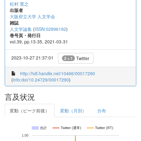
松村 寛之
出版者
大阪府立大学 人文学会
雑誌
人文学論集
(
ISSN:02896192
)
巻号頁・発行日
vol.39, pp.13-35, 2021-03-31
2023-10-27 21:37:01
Twitter
2 + 1
http://hdl.handle.net/10466/00017290
(
info:doi/10.24729/00017290
)
言及状況
変動（ピーク前後）
変動（月別）
分布
合計
Twitter (通常)
Twitter (RT)
1.00