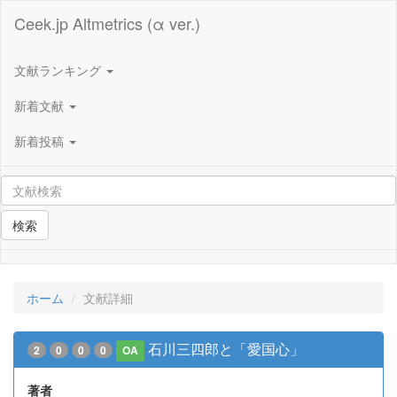
Ceek.jp Altmetrics (α ver.)
文献ランキング
新着文献
新着投稿
検索
ホーム
文献詳細
石川三四郎と「愛国心」
2
0
0
0
OA
著者