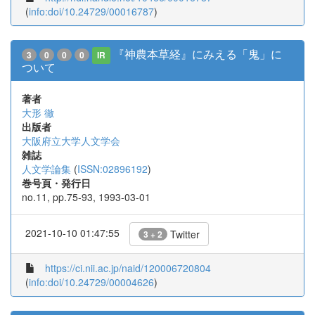
(
info:doi/10.24729/00016787
)
『神農本草経』にみえる「鬼」に
3
0
0
0
IR
ついて
著者
大形 徹
出版者
大阪府立大学人文学会
雑誌
人文学論集
(
ISSN:02896192
)
巻号頁・発行日
no.11, pp.75-93, 1993-03-01
2021-10-10 01:47:55
Twitter
3 + 2
https://ci.nii.ac.jp/naid/120006720804
(
info:doi/10.24729/00004626
)