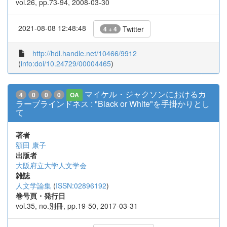
vol.26, pp.73-94, 2008-03-30
2021-08-08 12:48:48
Twitter
4 + 4
http://hdl.handle.net/10466/9912
(
info:doi/10.24729/00004465
)
マイケル・ジャクソンにおけるカ
4
0
0
0
OA
ラーブラインドネス : "Black or White"を手掛かりとし
て
著者
額田 康子
出版者
大阪府立大学人文学会
雑誌
人文学論集
(
ISSN:02896192
)
巻号頁・発行日
vol.35, no.別冊, pp.19-50, 2017-03-31