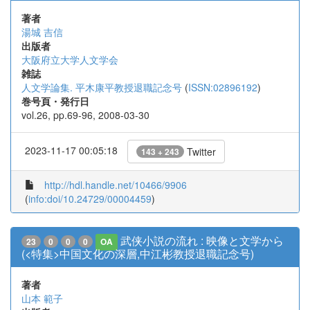
著者
湯城 吉信
出版者
大阪府立大学人文学会
雑誌
人文学論集. 平木康平教授退職記念号
(
ISSN:02896192
)
巻号頁・発行日
vol.26, pp.69-96, 2008-03-30
2023-11-17 00:05:18
Twitter
143 + 243
http://hdl.handle.net/10466/9906
(
info:doi/10.24729/00004459
)
武侠小説の流れ : 映像と文学から
23
0
0
0
OA
(<特集>中国文化の深層,中江彬教授退職記念号)
著者
山本 範子