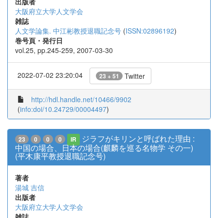
出版者
大阪府立大学人文学会
雑誌
人文学論集. 中江彬教授退職記念号
(
ISSN:02896192
)
巻号頁・発行日
vol.25, pp.245-259, 2007-03-30
2022-07-02 23:20:04
Twitter
23 + 51
http://hdl.handle.net/10466/9902
(
info:doi/10.24729/00004497
)
ジラフがキリンと呼ばれた理由 :
23
0
0
0
IR
中国の場合、日本の場合(麒麟を巡る名物学 その一)
(平木康平教授退職記念号)
著者
湯城 吉信
出版者
大阪府立大学人文学会
雑誌