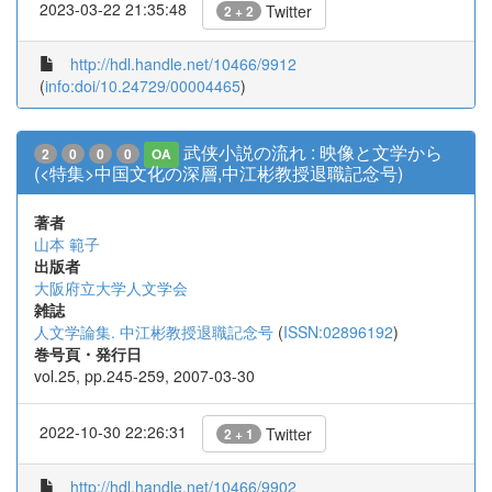
2023-03-22 21:35:48
Twitter
2 + 2
http://hdl.handle.net/10466/9912
(
info:doi/10.24729/00004465
)
武侠小説の流れ : 映像と文学から
2
0
0
0
OA
(<特集>中国文化の深層,中江彬教授退職記念号)
著者
山本 範子
出版者
大阪府立大学人文学会
雑誌
人文学論集. 中江彬教授退職記念号
(
ISSN:02896192
)
巻号頁・発行日
vol.25, pp.245-259, 2007-03-30
2022-10-30 22:26:31
Twitter
2 + 1
http://hdl.handle.net/10466/9902