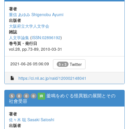
著者
重信 あゆみ
Shigenobu Ayumi
出版者
大阪府立大学人文学会
雑誌
人文学論集
(
ISSN:02896192
)
巻号頁・発行日
vol.28, pp.73-89, 2010-03-31
2021-06-26 05:06:09
Twitter
5 + 3
https://ci.nii.ac.jp/naid/120002148041
釜鳴をめぐる怪異観の展開とその
5
0
0
0
IR
社會受容
著者
佐々木 聡
Sasaki Satoshi
出版者