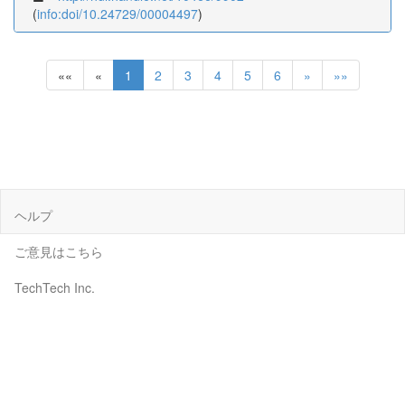
(
info:doi/10.24729/00004497
)
««
«
1
2
3
4
5
6
»
»»
ヘルプ
ご意見はこちら
TechTech Inc.