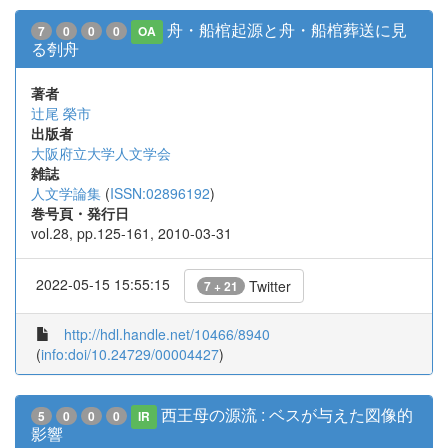
舟・船棺起源と舟・船棺葬送に見
7
0
0
0
OA
る刳舟
著者
辻尾 榮市
出版者
大阪府立大学人文学会
雑誌
人文学論集
(
ISSN:02896192
)
巻号頁・発行日
vol.28, pp.125-161, 2010-03-31
2022-05-15 15:55:15
Twitter
7 + 21
http://hdl.handle.net/10466/8940
(
info:doi/10.24729/00004427
)
西王母の源流 : ベスが与えた図像的
5
0
0
0
IR
影響