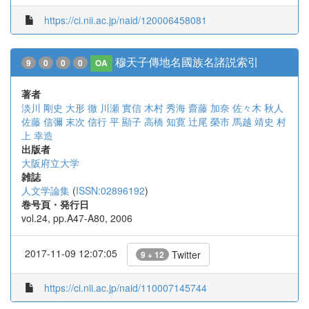
https://ci.nii.ac.jp/naid/120006458081
穆天子傳地名國族名諸説索引
9
0
0
0
OA
著者
淡川 剛史
大形 徹
川瀬 實信
木村 秀海
齋藤 加奈
佐々木 秋人
佐藤 信彌
末次 信行
平 顯子
高橋 知寛
辻尾 榮市
馬越 靖史
村
上 幸造
出版者
大阪府立大学
雑誌
人文学論集
(
ISSN:02896192
)
巻号頁・発行日
vol.24, pp.A47-A80, 2006
2017-11-09 12:07:05
Twitter
9 + 12
https://ci.nii.ac.jp/naid/110007145744