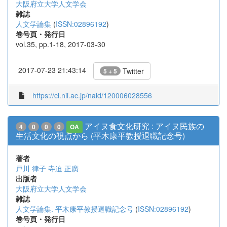
大阪府立大学人文学会
雑誌
人文学論集
(
ISSN:02896192
)
巻号頁・発行日
vol.35, pp.1-18, 2017-03-30
2017-07-23 21:43:14
Twitter
5 + 5
https://ci.nii.ac.jp/naid/120006028556
アイヌ食文化研究 : アイヌ民族の
4
0
0
0
OA
生活文化の視点から (平木康平教授退職記念号)
著者
戸川 律子
寺迫 正廣
出版者
大阪府立大学人文学会
雑誌
人文学論集. 平木康平教授退職記念号
(
ISSN:02896192
)
巻号頁・発行日