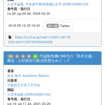
人文学論集. 平木康平教授退職記念号
(
ISSN:02896192
)
巻号頁・発行日
no.26, pp.69-96, 2008-03-30
2018-08-16 20:19:40
Twitter
23 + 29
https://ci.nii.ac.jp/naid/110007145778
(
info:doi/10.24729/00004459
)
代議制危機の時代の「民本主義」
13
0
0
0
IR
概念 : 上杉慎吉の政治思想をめぐって
著者
住友 陽文
Sumitomo Akifumi
出版者
大阪府立大学人文学会
雑誌
人文学論集
(
ISSN:02896192
)
巻号頁・発行日
vol.19, pp.17-43, 2001-03-20