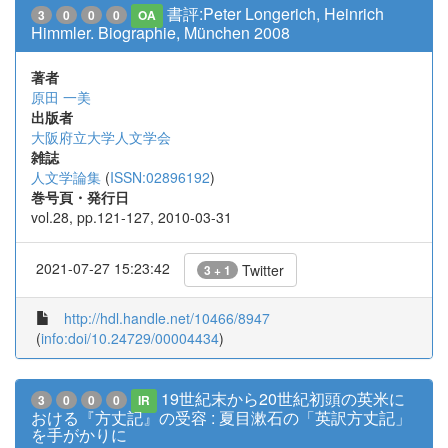
書評:Peter Longerich, Heinrich
3
0
0
0
OA
Himmler. Biographie, München 2008
著者
原田 一美
出版者
大阪府立大学人文学会
雑誌
人文学論集
(
ISSN:02896192
)
巻号頁・発行日
vol.28, pp.121-127, 2010-03-31
2021-07-27 15:23:42
Twitter
3 + 1
http://hdl.handle.net/10466/8947
(
info:doi/10.24729/00004434
)
19世紀末から20世紀初頭の英米に
3
0
0
0
IR
おける『方丈記』の受容 : 夏目漱石の「英訳方丈記」
を手がかりに