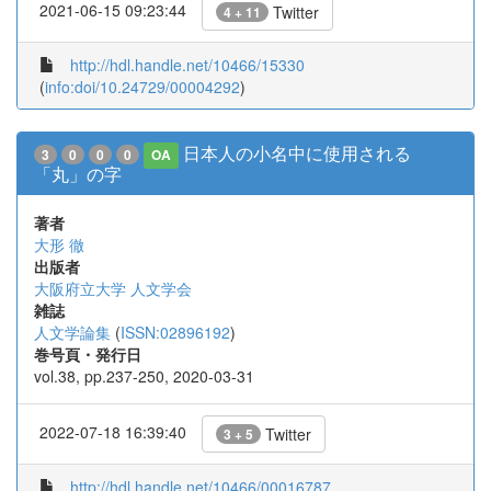
2021-06-15 09:23:44
Twitter
4 + 11
http://hdl.handle.net/10466/15330
(
info:doi/10.24729/00004292
)
日本人の小名中に使用される
3
0
0
0
OA
「丸」の字
著者
大形 徹
出版者
大阪府立大学 人文学会
雑誌
人文学論集
(
ISSN:02896192
)
巻号頁・発行日
vol.38, pp.237-250, 2020-03-31
2022-07-18 16:39:40
Twitter
3 + 5
http://hdl.handle.net/10466/00016787