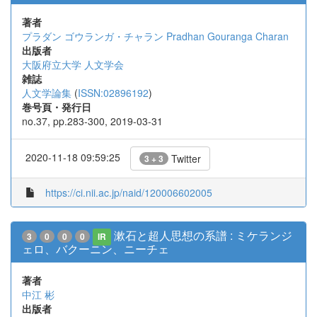
著者
プラダン ゴウランガ・チャラン
Pradhan Gouranga Charan
出版者
大阪府立大学 人文学会
雑誌
人文学論集
(
ISSN:02896192
)
巻号頁・発行日
no.37, pp.283-300, 2019-03-31
2020-11-18 09:59:25
Twitter
3 + 3
https://ci.nii.ac.jp/naid/120006602005
漱石と超人思想の系譜 : ミケランジ
3
0
0
0
IR
ェロ、バクーニン、ニーチェ
著者
中江 彬
出版者