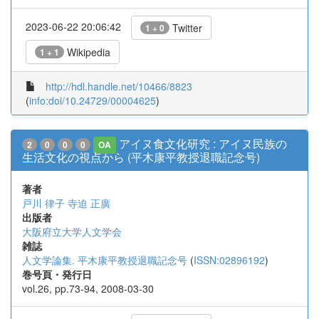
2023-06-22 20:06:42
Twitter
1 + 0
Wikipedia
1 + 1
http://hdl.handle.net/10466/8823
(
info:doi/10.24729/00004625
)
アイヌ食文化研究 : アイヌ民族の
2
0
0
0
OA
生活文化の視点から (平木康平教授退職記念号)
著者
戸川 律子
寺迫 正廣
出版者
大阪府立大学人文学会
雑誌
人文学論集. 平木康平教授退職記念号
(
ISSN:02896192
)
巻号頁・発行日
vol.26, pp.73-94, 2008-03-30