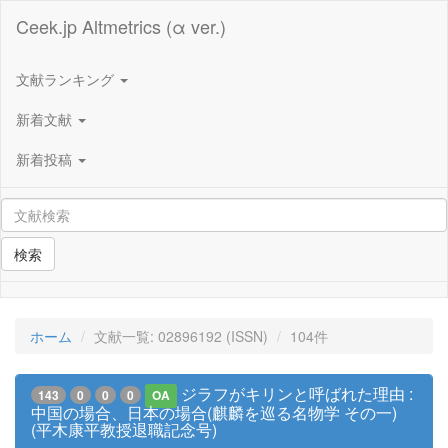
Ceek.jp Altmetrics (α ver.)
文献ランキング
新着文献
新着投稿
検索
ホーム
文献一覧: 02896192 (ISSN)
104件
ジラフがキリンと呼ばれた理由 :
143
0
0
0
OA
中国の場合、日本の場合(麒麟を巡る名物学 その一)
(平木康平教授退職記念号)