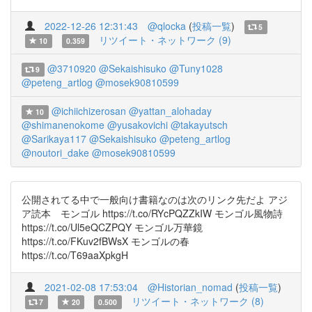
2022-12-26 12:31:43
@qlocka
(
投稿一覧
)
5
リツイート・ネットワーク (9)
10
0.359
@3710920
@Sekaishisuko
@Tuny1028
9
@peteng_artlog
@mosek90810599
@ichiichizerosan
@yattan_alohaday
10
@shimanenokome
@yusakovichi
@takayutsch
@Sarikaya117
@Sekaishisuko
@peteng_artlog
@noutori_dake
@mosek90810599
公開されてる中で一般向け書籍なのは次のリンク先だよ アジ
ア読本 モンゴル https://t.co/RYcPQZZkIW モンゴル風物詩
https://t.co/Ul5eQCZPQY モンゴル万華鏡
https://t.co/FKuv2fBWsX モンゴルの春
https://t.co/T69aaXpkgH
2021-02-08 17:53:04
@Historian_nomad
(
投稿一覧
)
リツイート・ネットワーク (8)
7
20
0.500