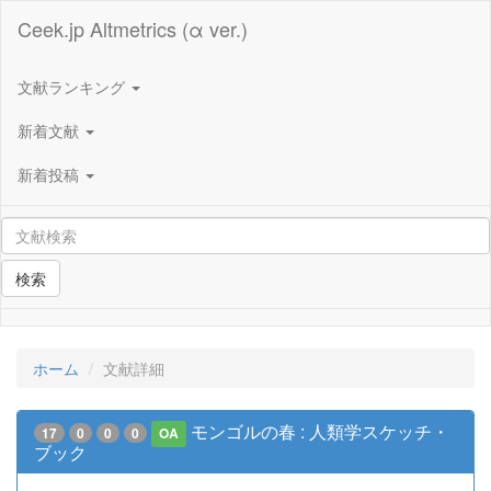
Ceek.jp Altmetrics (α ver.)
文献ランキング
新着文献
新着投稿
検索
ホーム
文献詳細
モンゴルの春 : 人類学スケッチ・
17
0
0
0
OA
ブック