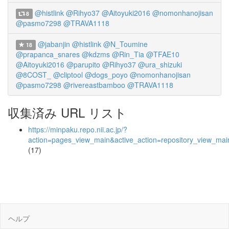
@histlink
@Rihyo37
@Aitoyuki2016
@nomonhanojisan
8
@pasmo7298
@TRAVA1118
@jabanjin
@histlink
@N_Toumine
18
@prapanca_snares
@kdzms
@Rin_Tia
@TFAE10
@Aitoyuki2016
@parupito
@Rihyo37
@ura_shizuki
@8COST_
@cliptool
@dogs_poyo
@nomonhanojisan
@pasmo7298
@rivereastbamboo
@TRAVA1118
収集済み URL リスト
https://minpaku.repo.nii.ac.jp/?
action=pages_view_main&active_action=repository_view_ma
(17)
ヘルプ