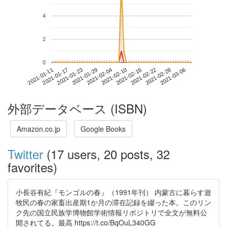
4
2
0
2021-02-28
2021-01-11
2021-01-29
2021-02-16
2021-03-06
2021-01-17
2021-02-04
2021-02-22
2021-01-23
2021-02-10
外部データベース (ISBN)
Amazon.co.jp
Google Books
Twitter
(17 users, 20 posts, 32
favorites)
小長谷有紀『モンゴルの春』（1991年刊） 内蒙古に暮らす遊
牧民の春の家畜出産期1か月の滞在記録を綴った本。このリン
ク先の国立民族学博物館学術情報リポジトリで全文が無料公
開されてる。最高 https://t.co/BqOuL340GG