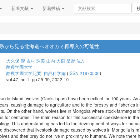
新着文献
新着投稿
系から見る北海道へオオカミ再導入の可能性
大久保 響
吉村 珠美
山内 大樹
星野 仏方
酪農学園大学
酪農学園大学紀要. 自然科学編
(
ISSN:21870500
)
vol.47, no.1, pp.25-39, 2022-10
ido Island, wolves (Canis lupus) have been extinct for 100 years. As a
ears, causing damage to agriculture and to the forestry and fisheries in
nts. On the other hand, wolves live in Mongolia where stock-farming is t
s for centuries. The main reason for this successful coexistence in th
ology. This understanding has led to the development of ways for huma
o discovered that livestock damage caused by wolves in Mongolia is min
lves and their prey do not live in proximity to humans. We note there