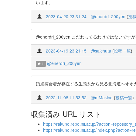
います。
2023-04-20 23:31:24
@enerdri_200yen
(
投
@enerdri_200yen こだわってるわけではないです
2023-04-19 23:21:15
@saichuta
(
投稿一覧
)
@enerdri_200yen
1
頂点捕食者が存在する生態系から見る北海道へオオカミ再導入
2022-11-08 11:53:52
@mMakino
(
投稿一覧
)
収集済み URL リスト
https://rakuno.repo.nii.ac.jp/?action=reposit
https://rakuno.repo.nii.ac.jp/index.php?actio