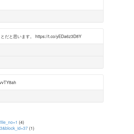
。 https://t.co/yEDa6z3D8Y
TY8ah
file_no=1
(4)
13&block_id=37
(1)