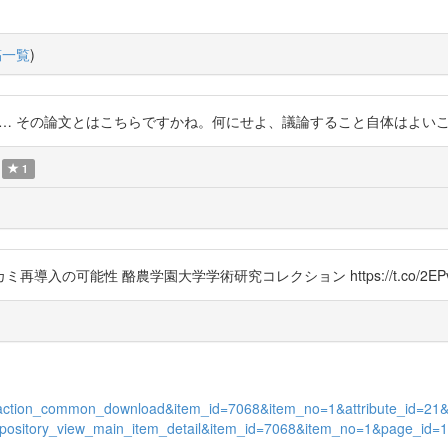
稿一覧
)
が… その論文とはこちらですかね。何にせよ、議論すること自体はよいことだと思います
1
の可能性 酪農学園大学学術研究コレクション https://t.co/2EPvv
ory_action_common_download&item_id=7068&item_no=1&attribute_id=21&
n=repository_view_main_item_detail&item_id=7068&item_no=1&page_id=