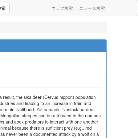
検索
ウェブ検索
ニュース検索
 result, the sika deer (Cervus nippon) population
dustries and leading to an increase in train and
he main livelihood. Yet nomadic livestock herders
e Mongolian steppes can be attributed to the nomadsʼ
ns and apex predators to interact with one another
imal because there is sufficient prey (e.g., red
 has never been a documented attack by a wolf on a