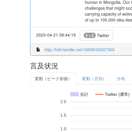
human in Mongolia. Our in
challenges that might occ
carrying capacity of wol
of up to 100,000 sika dee
2023-04-21 08:44:19
Twitter
5 + 2
http://hdl.handle.net/10659/00007300
言及状況
変動（ピーク前後）
変動（月別）
分布
合計
Twitter (通常)
2.0
1.5
1.0