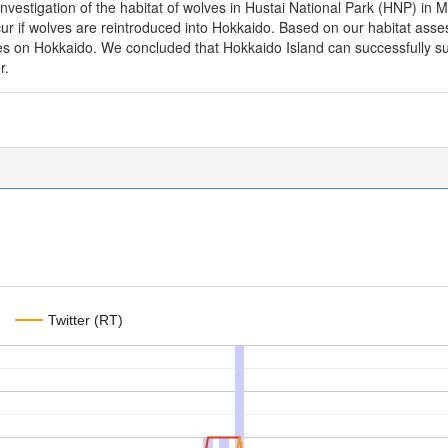
vestigation of the habitat of wolves in Hustai National Park (HNP) in 
ur if wolves are reintroduced into Hokkaido. Based on our habitat asse
ves on Hokkaido. We concluded that Hokkaido Island can successfully s
r.
Twitter (RT)