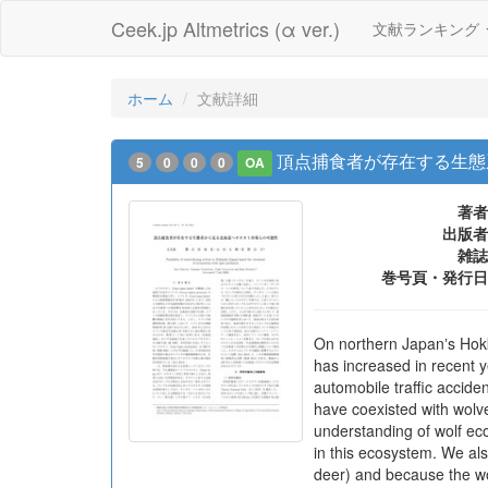
Ceek.jp Altmetrics (α ver.)
文献ランキング
ホーム
文献詳細
頂点捕食者が存在する生態
5
0
0
0
OA
著者
出版者
雑誌
巻号頁・発行日
On northern Japanʼs Hokka
has increased in recent y
automobile traffic accide
have coexisted with wolve
understanding of wolf ec
in this ecosystem. We als
deer) and because the wo