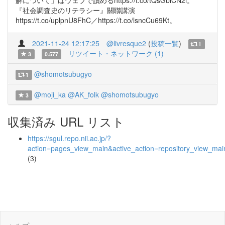
解について」はウェブで讀めるhttps://t.co/tQsGbiCN2i。
『社会調査史のリテラシー』關聯講演
https://t.co/uplpnU8FhC／https://t.co/lsncCu69Kt。
2021-11-24 12:17:25
@livresque2
(
投稿一覧
)
1
リツイート・ネットワーク (1)
3
0.577
@shomotsubugyo
1
@moji_ka
@AK_folk
@shomotsubugyo
3
収集済み URL リスト
https://sgul.repo.nii.ac.jp/?
action=pages_view_main&active_action=repository_view_ma
(3)