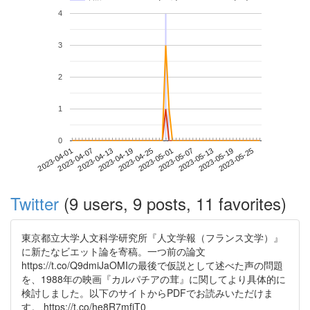
4
3
2
1
0
2023-05-19
2023-04-01
2023-04-19
2023-05-07
2023-05-25
2023-04-07
2023-04-25
2023-05-13
2023-04-13
2023-05-01
Twitter
(9 users, 9 posts, 11 favorites)
東京都立大学人文科学研究所『人文学報（フランス文学）』
に新たなビエット論を寄稿。一つ前の論文
https://t.co/Q9dmiJaOMIの最後で仮説として述べた声の問題
を、1988年の映画『カルパチアの茸』に関してより具体的に
検討しました。以下のサイトからPDFでお読みいただけま
す。 https://t.co/he8R7mfjT0