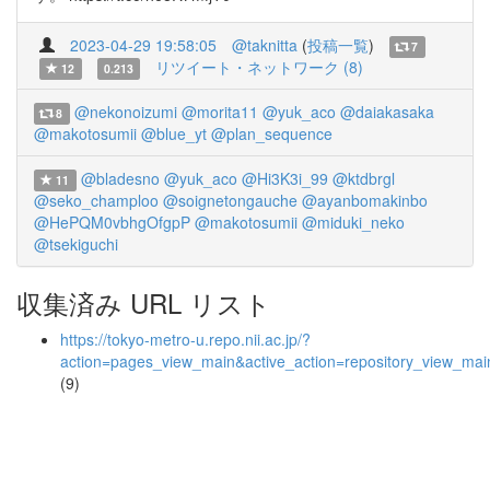
2023-04-29 19:58:05
@taknitta
(
投稿一覧
)
7
リツイート・ネットワーク (8)
12
0.213
@nekonoizumi
@morita11
@yuk_aco
@daiakasaka
8
@makotosumii
@blue_yt
@plan_sequence
@bladesno
@yuk_aco
@Hi3K3i_99
@ktdbrgl
11
@seko_champloo
@soignetongauche
@ayanbomakinbo
@HePQM0vbhgOfgpP
@makotosumii
@miduki_neko
@tsekiguchi
収集済み URL リスト
https://tokyo-metro-u.repo.nii.ac.jp/?
action=pages_view_main&active_action=repository_view_ma
(9)