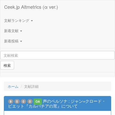
Ceek.jp Altmetrics (α ver.)
文献ランキング
新着文献
新着投稿
検索
ホーム
文献詳細
声のペルソナ : ジャン=クロード・
9
0
0
0
OA
ビエット『カルパチアの茸』について