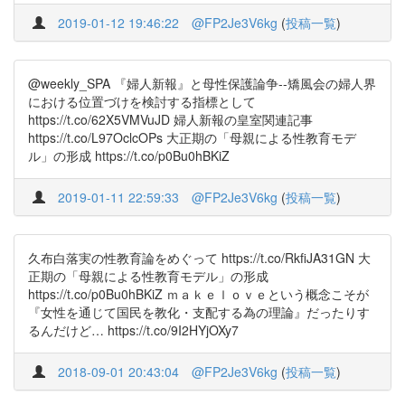
2019-01-12 19:46:22
@FP2Je3V6kg
(
投稿一覧
)
@weekly_SPA 『婦人新報』と母性保護論争--矯風会の婦人界
における位置づけを検討する指標として
https://t.co/62X5VMVuJD 婦人新報の皇室関連記事
https://t.co/L97OclcOPs 大正期の「母親による性教育モデ
ル」の形成 https://t.co/p0Bu0hBKiZ
2019-01-11 22:59:33
@FP2Je3V6kg
(
投稿一覧
)
久布白落実の性教育論をめぐって https://t.co/RkfiJA31GN 大
正期の「母親による性教育モデル」の形成
https://t.co/p0Bu0hBKiZ ｍａｋｅｌｏｖｅという概念こそが
『女性を通じて国民を教化・支配する為の理論』だったりす
るんだけど… https://t.co/9I2HYjOXy7
2018-09-01 20:43:04
@FP2Je3V6kg
(
投稿一覧
)