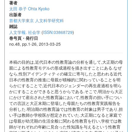
著者
太田 恭子
Ohta Kyoko
出版者
首都大学東京 人文科学研究科
雑誌
人文学報. 社会学
(
ISSN:03868729
)
巻号頁・発行日
no.48, pp.1-26, 2013-03-25
本稿の目的は,近代日本の性教育論の分析を通して,大正期の母
親による性教育モデルの形成過程を描き出すことにある.なぜ
なら,性別アイデンティティの確立に寄与したと思われる近代
日本の性教育の推進に母親が積極的に関わっていることを明
らかにすることで,近代日本のジェンダーの再生産過程を明ら
かにすることができると思うからである.そこで,明治から大正
にかけて産出された性教育論において,性教育の担い手につい
ての言説と大正末期に登場した母親たちの性教育実践報告を
分析した.明治期の性教育論では性教育の対象は男子であり,担
い手は教師か学校医が想定されていた.大正期になると家庭で
は母親が幼児期の生活全般に関わる性教育を行い,学校では教
師がそれぞれの年齢に見合った性知識を与えるという性教育