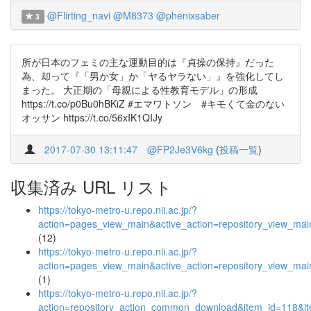
@Flirting_navi
@M8373
@phenixsaber
3
所が日本のフェミの主な運動目的は『貞操の保持』だった
為、却って『「男か女」か「ヤるヤラない」』を強化してし
まった。 大正期の「母親による性教育モデル」の形成
https://t.co/p0Bu0hBKiZ #エマワトソン #キモくて金のない
オッサン https://t.co/56xIK1QIJy
2017-07-30 13:11:47
@FP2Je3V6kg
(
投稿一覧
)
収集済み URL リスト
https://tokyo-metro-u.repo.nii.ac.jp/?
action=pages_view_main&active_action=repository_view_ma
(12)
https://tokyo-metro-u.repo.nii.ac.jp/?
action=pages_view_main&active_action=repository_view_ma
(1)
https://tokyo-metro-u.repo.nii.ac.jp/?
action=repository_action_common_download&item_id=118&it