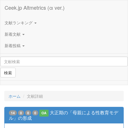
Ceek.jp Altmetrics (α ver.)
文献ランキング
新着文献
新着投稿
検索
ホーム
文献詳細
大正期の「母親による性教育モデ
14
0
0
0
OA
ル」の形成