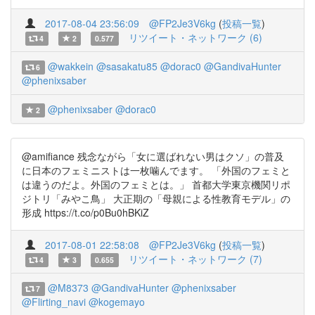
2017-08-04 23:56:09
@FP2Je3V6kg
(
投稿一覧
)
リツイート・ネットワーク (6)
4
2
0.577
@wakkein
@sasakatu85
@dorac0
@GandivaHunter
6
@phenixsaber
@phenixsaber
@dorac0
2
@amifiance 残念ながら「女に選ばれない男はクソ」の普及
に日本のフェミニストは一枚噛んでます。 「外国のフェミと
は違うのだよ。外国のフェミとは。」 首都大学東京機関リポ
ジトリ「みやこ鳥」 大正期の「母親による性教育モデル」の
形成 https://t.co/p0Bu0hBKiZ
2017-08-01 22:58:08
@FP2Je3V6kg
(
投稿一覧
)
リツイート・ネットワーク (7)
4
3
0.655
@M8373
@GandivaHunter
@phenixsaber
7
@Flirting_navi
@kogemayo