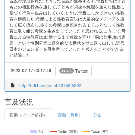
言説が形成された.そうした言説が流布する中,母親たちは子ど
もとの相互行為を通じて,子どもが貞操や純潔を重んじ性差に
基づく行為を生み出していくような,母親にしかできない性教
育を構築した.母親による性教育言説は大衆的なメディアを通
じて広く流布し,多くの母親に参照されるモデルとなって性教
育に取り組む母親を生み出していったと思われる.こうして,母
親による性教育は,結婚するまで貞操を守り「男は仕事,女は家
庭」という性別分業に適合的な次世代を世に送り出して,近代
日本のジェンダーを再生産していったと考えることができる
と結論した.
2023-07-17 00:17:49
Twitter
14 + 5
http://hdl.handle.net/10748/5892
言及状況
変動（ピーク前後）
変動（月別）
分布
合計
Twitter (通常)
Twitter (RT)