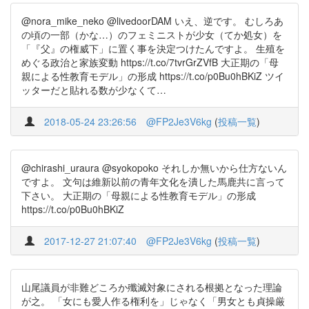
@nora_mike_neko @livedoorDAM いえ、逆です。 むしろあ
の頃の一部（かな…）のフェミニストが少女（てか処女）を
「『父』の権威下」に置く事を決定つけたんですよ。 生殖を
めぐる政治と家族変動 https://t.co/7tvrGrZVfB 大正期の「母
親による性教育モデル」の形成 https://t.co/p0Bu0hBKiZ ツイ
ッターだと貼れる数が少なくて…
2018-05-24 23:26:56
@FP2Je3V6kg
(
投稿一覧
)
@chirashi_uraura @syokopoko それしか無いから仕方ないん
ですよ。 文句は維新以前の青年文化を潰した馬鹿共に言って
下さい。 大正期の「母親による性教育モデル」の形成
https://t.co/p0Bu0hBKiZ
2017-12-27 21:07:40
@FP2Je3V6kg
(
投稿一覧
)
山尾議員が非難どころか殲滅対象にされる根拠となった理論
が之。 「女にも愛人作る権利を」じゃなく「男女とも貞操厳