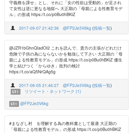
守義務を課せ」とし、それに「女の性欲は受動的」が足され
て女性は逆に更なる地獄へ 大正期の「母親による性教育モデ
ル」の形成 https://t.co/p0Bu0hBKiZ
2017-09-07 21:42:36
@FP2Je3V6kg
(
投稿一覧
)
@JZR1bGhnQIadOI2 これを読んで、貴方の主張がどれだけ
危険で子供の為にならないかを勉強して下さい 大正期の「母
親による性教育モデル」の形成 https://t.co/p0Bu0hBKiZ 優生
学と結びつく「からゆき」批判の検討
https://t.co/aQ5NrQAg5g
2017-08-05 21:46:27
@FP2Je3V6kg
(
投稿一覧
)
リツイート・ネットワーク (1)
1
@FP2Je3V6kg
1
#まなざし村 を理解する為の教科書として最適 大正期の
「母親による性教育モデル」の形成 https://t.co/p0Bu0hBKiZ