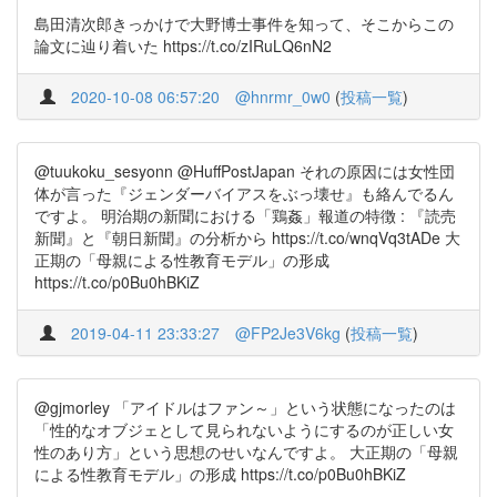
島田清次郎きっかけで大野博士事件を知って、そこからこの
論文に辿り着いた https://t.co/zIRuLQ6nN2
2020-10-08 06:57:20
@hnrmr_0w0
(
投稿一覧
)
@tuukoku_sesyonn @HuffPostJapan それの原因には女性団
体が言った『ジェンダーバイアスをぶっ壊せ』も絡んでるん
ですよ。 明治期の新聞における「鶏姦」報道の特徴 : 『読売
新聞』と『朝日新聞』の分析から https://t.co/wnqVq3tADe 大
正期の「母親による性教育モデル」の形成
https://t.co/p0Bu0hBKiZ
2019-04-11 23:33:27
@FP2Je3V6kg
(
投稿一覧
)
@gjmorley 「アイドルはファン～」という状態になったのは
「性的なオブジェとして見られないようにするのが正しい女
性のあり方」という思想のせいなんですよ。 大正期の「母親
による性教育モデル」の形成 https://t.co/p0Bu0hBKiZ