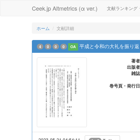
Ceek.jp Altmetrics (α ver.)
文献ランキング
ホーム
文献詳細
平成と令和の大礼を振り返
4
0
0
0
OA
著者
出版者
雑誌
巻号頁・発行日
2023-05-21 04:54:11