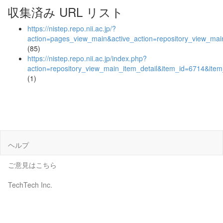
収集済み URL リスト
https://nistep.repo.nii.ac.jp/?
action=pages_view_main&active_action=repository_view_ma
(85)
https://nistep.repo.nii.ac.jp/index.php?
action=repository_view_main_item_detail&item_id=6714&it
(1)
ヘルプ
ご意見はこちら
TechTech Inc.