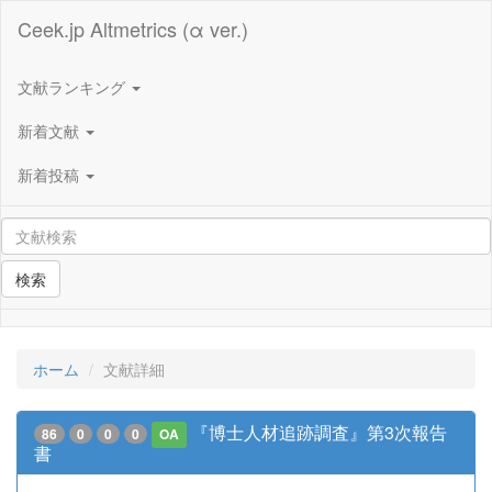
Ceek.jp Altmetrics (α ver.)
文献ランキング
新着文献
新着投稿
検索
ホーム
文献詳細
『博士人材追跡調査』第3次報告
86
0
0
0
OA
書