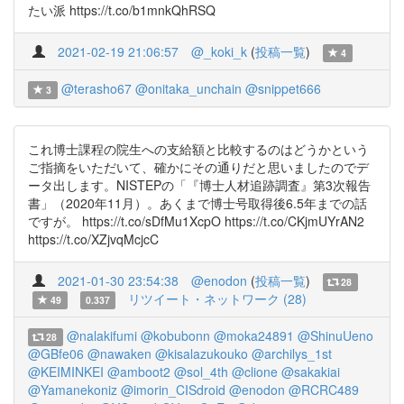
たい派 https://t.co/b1mnkQhRSQ
2021-02-19 21:06:57
@_koki_k
(
投稿一覧
)
4
@terasho67
@onitaka_unchain
@snippet666
3
これ博士課程の院生への支給額と比較するのはどうかという
ご指摘をいただいて、確かにその通りだと思いましたのでデ
ータ出します。NISTEPの「『博士人材追跡調査』第3次報告
書」（2020年11月）。あくまで博士号取得後6.5年までの話
ですが。 https://t.co/sDfMu1XcpO https://t.co/CKjmUYrAN2
https://t.co/XZjvqMcjcC
2021-01-30 23:54:38
@enodon
(
投稿一覧
)
28
リツイート・ネットワーク (28)
49
0.337
@nalakifumi
@kobubonn
@moka24891
@ShinuUeno
28
@GBfe06
@nawaken
@kisalazukouko
@archilys_1st
@KEIMINKEI
@amboot2
@sol_4th
@clione
@sakakiai
@Yamanekoniz
@imorin_CISdroid
@enodon
@RCRC489