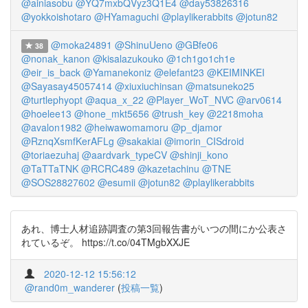
@ainiasobu
@YQ7mxbQVyz3Q1E4
@day53826316
@yokkoishotaro
@HYamaguchi
@playlikerabbits
@jotun82
@moka24891
@ShinuUeno
@GBfe06
38
@nonak_kanon
@kisalazukouko
@1ch1go1ch1e
@eir_is_back
@Yamanekoniz
@elefant23
@KEIMINKEI
@Sayasay45057414
@xiuxiuchinsan
@matsuneko25
@turtlephyopt
@aqua_x_22
@Player_WoT_NVC
@arv0614
@hoelee13
@hone_mkt5656
@trush_key
@2218moha
@avalon1982
@heiwawomamoru
@p_djamor
@RznqXsmfKerAFLg
@sakakiai
@imorin_CISdroid
@toriaezuhaj
@aardvark_typeCV
@shinji_kono
@TaTTaTNK
@RCRC489
@kazetachinu
@TNE
@SOS28827602
@esumii
@jotun82
@playlikerabbits
あれ、博士人材追跡調査の第3回報告書がいつの間にか公表さ
れているぞ。 https://t.co/04TMgbXXJE
2020-12-12 15:56:12
@rand0m_wanderer
(
投稿一覧
)