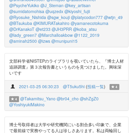
@PsycheYukiko
@J_Steman
@key_artisan
@sumidatomohisa
@uqzedx
@kiyoshi_fujii
@Ryosuke_Nishida
@sgw_kouji
@platycodon777
@wtjn_49
@BTsukuba
@KIMURATakahiro
@yamanecotokuma
@DrKanakoT
@et233
@JH3PRR
@koba_atsu
@lady_green7
@Marchalloakbow
@1122_2019
@aminah2500
@izws
@munipuni15
文部科学省NISTEPのライブラリを覗いていたら、『博士人材
追跡調査』第３次報告書というものを見つけました。興味深
いです
2021-03-25 06:30:23
@T5uku5hi
(
投稿一覧
)
4
@Takamitsu_Yano
@br04_cho
@shZgZ0
4
@YoshiyukiMakino
博士号取得者は大学や研究機関にいる割合多い印象で、企業
で最前線で実務やってる人は珍しさあります。私は両輪回し