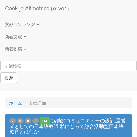
Ceek.jp Altmetrics (α ver.)
文献ランキング
新着文献
新着投稿
検索
ホーム
文献詳細
協働的コミュニティーの設計,運営
7
0
0
0
OA
者としての日本語教師-私にとって総合活動型日本語
教育とは何か-