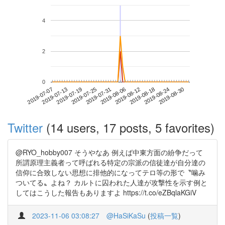
4
2
0
2019-08-24
2019-07-07
2019-07-25
2019-08-12
2019-08-30
2019-07-13
2019-07-31
2019-08-18
2019-07-19
2019-08-06
Twitter
(14 users, 17 posts, 5 favorites)
@RYO_hobby007 そうやなあ 例えば中東方面の紛争だって
所謂原理主義者って呼ばれる特定の宗派の信徒達が自分達の
信仰に合致しない思想に排他的になってテロ等の形で〝噛み
ついてる〟よね？ カルトに囚われた人達が攻撃性を示す例と
してはこうした報告もありますよ https://t.co/eZBqlaKGiV
2023-11-06 03:08:27
@HaSiKaSu
(
投稿一覧
)