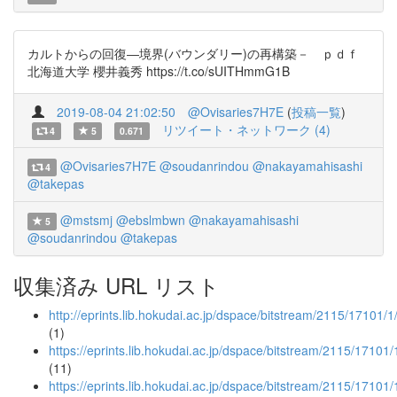
カルトからの回復―境界(バウンダリー)の再構築－ ｐｄｆ
北海道大学 櫻井義秀 https://t.co/sUITHmmG1B
2019-08-04 21:02:50
@Ovisaries7H7E
(
投稿一覧
)
リツイート・ネットワーク (4)
4
5
0.671
@Ovisaries7H7E
@soudanrindou
@nakayamahisashi
4
@takepas
@mstsmj
@ebslmbwn
@nakayamahisashi
5
@soudanrindou
@takepas
収集済み URL リスト
http://eprints.lib.hokudai.ac.jp/dspace/bitstream/
(1)
https://eprints.lib.hokudai.ac.jp/dspace/bitstream
(11)
https://eprints.lib.hokudai.ac.jp/dspace/bitstream/2115/17101/