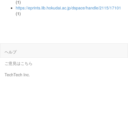
(1)
https://eprints.lib.hokudai.ac.jp/dspace/handle/2115/17101
(1)
ヘルプ
ご意見はこちら
TechTech Inc.