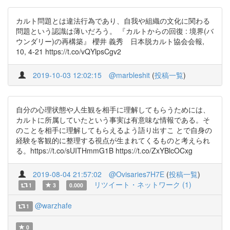
カルト問題とは違法行為であり、自我や組織の文化に関わる
問題という認識は薄いだろう。 『カルトからの回復 : 境界(バ
ウンダリー)の再構築』 櫻井 義秀 日本脱カルト協会会報,
10, 4-21 https://t.co/vQYlpsCgv2
2019-10-03 12:02:15
@marbleshit
(
投稿一覧
)
自分の心理状態や人生観を相手に理解してもらうためには、
カルトに所属していたという事実は有意味な情報である。そ
のことを相手に理解してもらえるよう語り出すこ とで自身の
経験を客観的に整理する視点が生まれてくるものと考えられ
る。https://t.co/sUITHmmG1B https://t.co/ZxYBlcOCxg
2019-08-04 21:57:02
@Ovisaries7H7E
(
投稿一覧
)
リツイート・ネットワーク (1)
1
3
0.000
@warzhafe
1
0