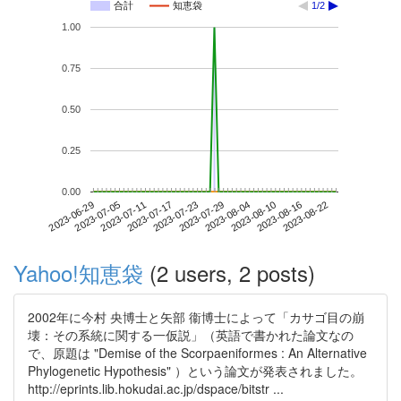
合計
知恵袋
1/2
1.00
0.75
0.50
0.25
0.00
2023-08-16
2023-06-29
2023-07-17
2023-08-04
2023-08-22
2023-07-05
2023-07-23
2023-08-10
2023-07-11
2023-07-29
Yahoo!知恵袋
(2 users, 2 posts)
2002年に今村 央博士と矢部 衞博士によって「カサゴ目の崩
壊：その系統に関する一仮説」（英語で書かれた論文なの
で、原題は "Demise of the Scorpaeniformes : An Alternative
Phylogenetic Hypothesis" ）という論文が発表されました。
http://eprints.lib.hokudai.ac.jp/dspace/bitstr ...