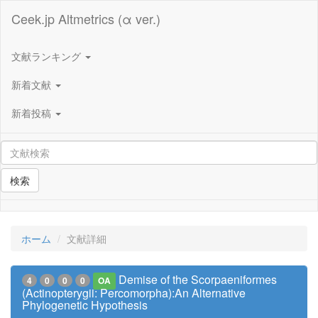
Ceek.jp Altmetrics (α ver.)
文献ランキング
新着文献
新着投稿
検索
ホーム
文献詳細
Demise of the Scorpaeniformes
4
0
0
0
OA
(Actinopterygii: Percomorpha):An Alternative
Phylogenetic Hypothesis