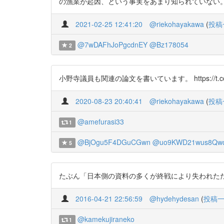
の漁業が起因、という事実をあまり知られていない。 明日楽しみ
2021-02-25 12:41:20
@riekohayakawa
(
投稿
@7wDAFhJoPgcdnEY
@Bz178054
2
小野寺議員も関連の論文を書いています。 https://t.co
2020-08-23 20:40:41
@riekohayakawa
(
投稿
@amefurasi33
1
@BjOgu5F4DGuCGwn
@uo9KWD21wus8Qw
5
たぶん「日本側の資料の多くが終戦により失われたため」に
2016-04-21 22:56:59
@hydehydesan
(
投稿
@kamekujiraneko
1