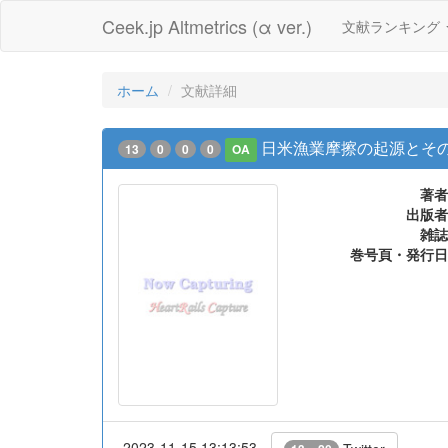
Ceek.jp Altmetrics (α ver.)
文献ランキング
ホーム
文献詳細
日米漁業摩擦の起源とそ
13
0
0
0
OA
著者
出版者
雑誌
巻号頁・発行日
2023-11-15 13:13:53