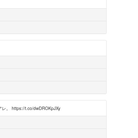
//t.co/dwDROKpJXy