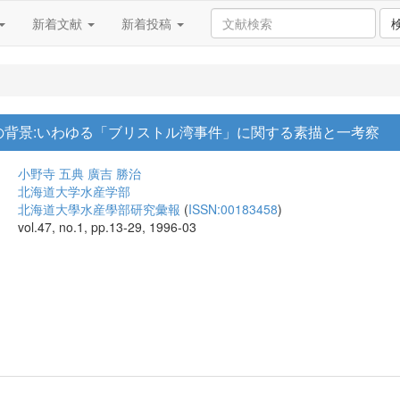
新着文献
新着投稿
の背景:いわゆる「ブリストル湾事件」に関する素描と一考察
小野寺 五典
廣吉 勝治
北海道大学水産学部
北海道大學水産學部研究彙報
(
ISSN:00183458
)
vol.47, no.1, pp.13-29, 1996-03