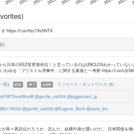
vorites)
s://t.co/Hzc7Xv5NTX
覧
)
から日本のEEZ世界第何位！と言っているのはUNCLOSわかっていな
「ブリストル湾事件」に関する素描と一考察 https://t.co/LljrS8Q
一覧
)
リツイート・ネットワーク (6)
6
7
0.309
sFW7SuraWxotB
@gentle_cat009
@juggernaut_jp
@Bz178054
@gentle_cat009
@Eugene_Boch
@sane_jiro
が再々再読位だろうか、読んだ。結構中身が濃いのだ。 日米関係を拗