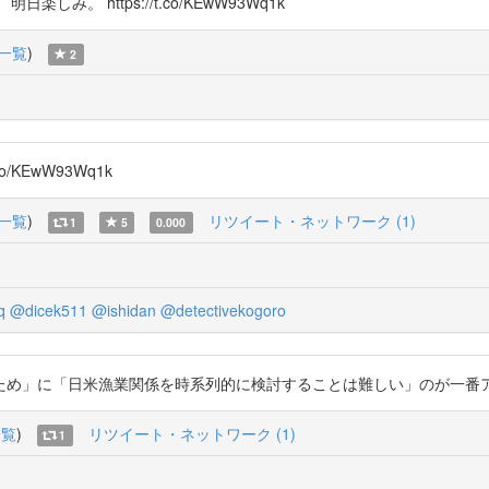
。 https://t.co/KEwW93Wq1k
一覧
)
2
/KEwW93Wq1k
一覧
)
リツイート・ネットワーク (1)
1
5
0.000
q
@dicek511
@ishidan
@detectivekogoro
「日米漁業関係を時系列的に検討することは難しい」のが一番アレ。 https:
一覧
)
リツイート・ネットワーク (1)
1