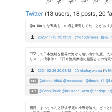
Twitter
(13 users, 18 posts, 20 fa
@a1t0o ちな五典もこの辺を研究してたことがあります http
2023-11-15 13:13:53
@vc10derness
(
投稿一
EEZって日本漁船を世界の海から追い出す制度。 だ
リストル湾事件！ 「日米漁業摩擦の起源とその背景:いわゆる
2021-02-26 20:04:42
@riekohayakawa
(
投稿
@simasaki566
@konoumaru
@theship17
@Le
6
@ChopChuck
@kinuzane_kazu
@theship17
7
明日、よっちゃんと話す予定の小野寺論文。ざっとだ