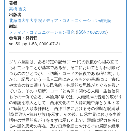
著者
高橋 吉文
出版者
北海道大学大学院メディア・コミュニケーション研究院
雑誌
メディア・コミュニケーション研究
(
ISSN:18825303
)
巻号頁・発行日
vol.56, pp.1-53, 2009-07-31
グリム童話は、ある特定の記号(コード)の反復から組み立て
られていることが基本であるが、そこにおいてとりわけ際だ
つもののひとつが、〈切断〉コードの反復である(第1章)。し
かし、記号という一見人工的にみえるものの基底には、古代
や太古の昔に遡りうる民俗的・神話的な思惟がとぐろを巻い
ている。その〈切断〉コードとも深く関わる人頭・生首信仰
もその一例である。本論第2章では、人頭崇拝の普遍的広がり
の確認を導入として、西洋文化の二大源流地中海とケルト等
に顕著な人頭崇拝例と、西洋世界におけるその強靱な呪縛系
譜(西洋人=首狩り族)を示す。その後、口承世界における生首
嗜好の世界的広がりをまずは示した上で、頭部に呪力を感じ
る神話的思考の存在、及び口承物語におけるその展開を継承