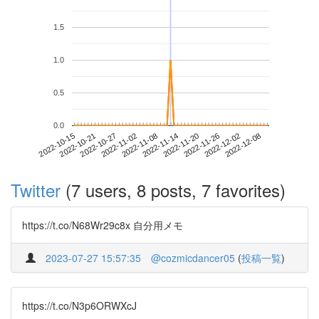
1.5
1.0
0.5
0.0
2022-12-02
2022-10-15
2022-11-02
2022-11-20
2022-12-08
2022-10-21
2022-11-08
2022-11-26
2022-10-27
2022-11-14
Twitter
(7 users, 8 posts, 7 favorites)
https://t.co/N68Wr29c8x 自分用メモ
2023-07-27 15:57:35
@cozmicdancer05
(
投稿一覧
)
https://t.co/N3p6ORWXcJ