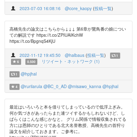
2023-07-03 16:08:16
@core_kaopy
(
投稿一覧
)
高橋先生の論文はこちらから↓↓↓ 第6章が鵞鳥番の娘につい
ての解説です https://t.co/ZPIUAIKchW
https://t.co/BpgnqS4KjU
2022-11-12 19:45:50
@halbaus
(
投稿一覧
)
1
リツイート・ネットワーク (1)
6
0.500
@hpjhal
1
@rurilarula
@BC_0_AD
@misawo_kanna
@hpjhal
4
最近はいろいろと本を借りてしまっているので低浮上ぎみ。
何か気づきがあったらまた連ツイするかもしれないけど、し
ばらくはこんな感じかなと。 グリム関係で情報収集されてる
方には恩師のひとりである北大名誉教授、高橋先生の首狩り
論文を紹介しておきます。ご参考に。