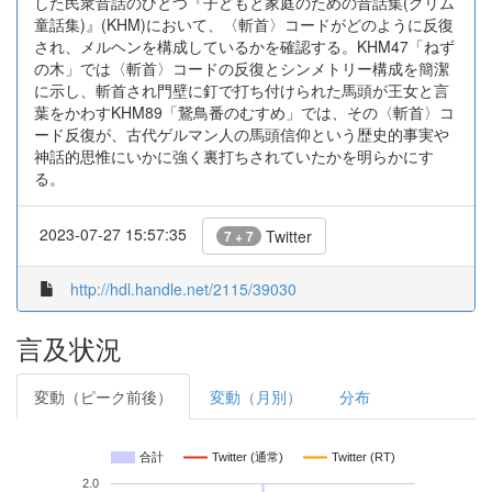
した民衆昔話のひとつ『子どもと家庭のための昔話集(グリム
童話集)』(KHM)において、〈斬首〉コードがどのように反復
され、メルヘンを構成しているかを確認する。KHM47「ねず
の木」では〈斬首〉コードの反復とシンメトリー構成を簡潔
に示し、斬首され門壁に釘で打ち付けられた馬頭が王女と言
葉をかわすKHM89「鵞鳥番のむすめ」では、その〈斬首〉コ
ード反復が、古代ゲルマン人の馬頭信仰という歴史的事実や
神話的思惟にいかに強く裏打ちされていたかを明らかにす
る。
2023-07-27 15:57:35
Twitter
7 + 7
http://hdl.handle.net/2115/39030
言及状況
変動（ピーク前後）
変動（月別）
分布
合計
Twitter (通常)
Twitter (RT)
2.0