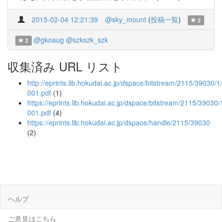
2015-02-04 12:21:39
@sky_mount
(
投稿一覧
)
2
@gkoaug
@szkszk_szk
2
収集済み URL リスト
http://eprints.lib.hokudai.ac.jp/dspace/bitstream/2115/39030/1
001.pdf
(1)
https://eprints.lib.hokudai.ac.jp/dspace/bitstream/2115/39030/
001.pdf
(4)
https://eprints.lib.hokudai.ac.jp/dspace/handle/2115/39030
(2)
ヘルプ
ご意見はこちら