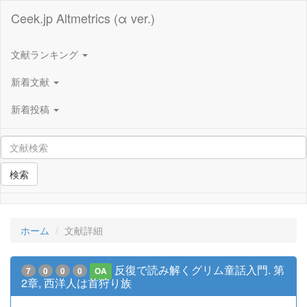
Ceek.jp Altmetrics (α ver.)
文献ランキング
新着文献
新着投稿
検索
ホーム
文献詳細
反復で読み解くグリム童話入門. 第
7
0
0
0
OA
2章, 西洋人は首狩り族