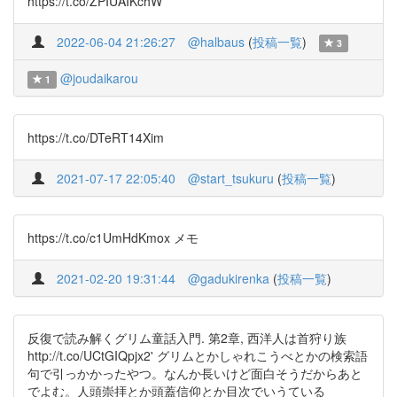
https://t.co/ZPIUAIKchW
2022-06-04 21:26:27
@halbaus
(
投稿一覧
)
3
@joudaikarou
1
https://t.co/DTeRT14Xim
2021-07-17 22:05:40
@start_tsukuru
(
投稿一覧
)
https://t.co/c1UmHdKmox メモ
2021-02-20 19:31:44
@gadukirenka
(
投稿一覧
)
反復で読み解くグリム童話入門. 第2章, 西洋人は首狩り族
http://t.co/UCtGIQpjx2' グリムとかしゃれこうべとかの検索語
句で引っかかったやつ。なんか長いけど面白そうだからあと
でよむ。人頭崇拝とか頭蓋信仰とか目次でいうている