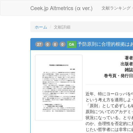
Ceek.jp Altmetrics (α ver.)
文献ランキング
ホーム
文献詳細
予防原則に合理的根拠は
27
0
0
0
OA
著者
出版者
雑誌
巻号頁・発行日
近年、特にヨーロッパを中心
という考え方を適用しよ
「原則」として必ずしも
原則についてのアカデミ
状況になっている。とり
のか、合理性を否定的に
じたい哲学者には非常に