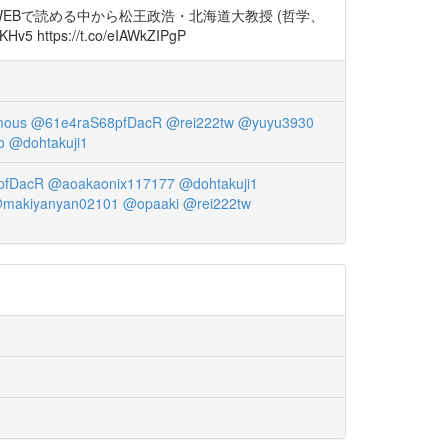
EBで読める中から松王政浩・北海道大教授 (哲学、
s://t.co/eIAWkZIPgP
mous
@61e4raS68pfDacR
@rei222tw
@yuyu3930
o
@dohtakuji1
pfDacR
@aoakaonix117177
@dohtakuji1
makiyanyan02101
@opaaki
@rei222tw