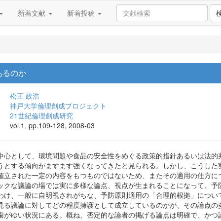
新着文献
新着投稿
あるのか
松王 政浩
神戸大学倫理創成プロジェクト
21世紀倫理創成研究
vol.1, pp.109-128, 2008-03
として、環境問題や食品の安全性をめぐる政策的指針あるいは法的判断の根拠に、「予
うとする傾向がますます強くなってきたと見られる。しかし、こうした
確立された一定の内容をもつものではないため、またその適用の仕方に
ックな議論の場では実に多様な論点、視点が生まれることになって、予
わけ、一般に自明視されがちな、予防原則適用の「合理的根拠」につい
見る議論に対してどの程度擁護として成立しているのかが、その論点の
歯がゆい状況にある。概ね、否定的な論者の掲げる論点は明確で、かつ