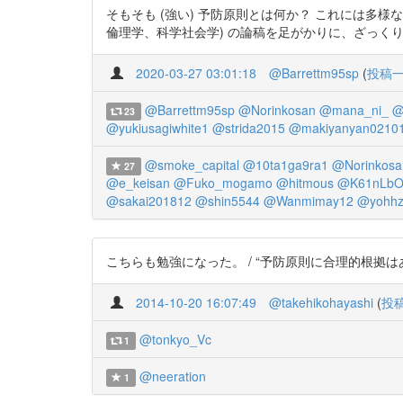
そもそも (強い) 予防原則とは何か？ これには多
倫理学、科学社会学) の論稿を足がかりに、ざっくりと整理したい 「
2020-03-27 03:01:18
@Barrettm95sp
(
投稿
@Barrettm95sp
@Norinkosan
@mana_ni_
@
23
@yukiusagiwhite1
@strida2015
@makiyanyan0210
@smoke_capital
@10ta1ga9ra1
@Norinkosa
27
@e_keisan
@Fuko_mogamo
@hitmous
@K61nLbO
@sakai201812
@shin5544
@Wanmimay12
@yohhz
こちらも勉強になった。 / “予防原則に合理的根拠はあるのか : HU
2014-10-20 16:07:49
@takehikohayashi
(
投
@tonkyo_Vc
1
@neeration
1