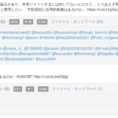
様な論点があり、本来ツイートするには向いてないんだけど… とりあえずW
予防原則に合理的根拠はあるのか」 https://t.co/z1gVzyKHv5 http
一覧
)
リツイート・ネットワーク (23)
20
28
0.522
nantokanaruwa02
@kazuyo8m
@bupoushugo
@hyogo_kenmin
@hit
1
@Konfusing7
@peter19740308
@0dy3253j1b22201
@Fuko_mogam
n
@mana_ni_
@1SAKAI2
@jinasan
@0dy3253j1b22201
@61e4raS68
oVQorSys
@kangaetemita867
@kazuyo8m
@Konfusing7
@Ksgalka
@
ef
@yukiusagiwhite1
@yuyu3930
SCAP” http://t.co/cL4oD3jtgi
稿一覧
)
リツイート・ネットワーク (1)
1
1
0.000