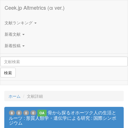
Ceek.jp Altmetrics (α ver.)
文献ランキング
新着文献
新着投稿
検索
ホーム
文献詳細
骨から探るオホーツク人の生活と
8
0
0
0
OA
ルーツ : 形質人類学・遺伝学による研究 : 国際シンポ
ジウム