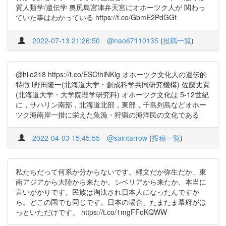
質人類学/遺伝学 奥尻島宮津弁天宮にオホーツク人が 関わっ
ていた事はわかっている https://t.co/GbmE2PdGGt
2022-07-13 21:26:50
@nao67110135
(
投稿一覧
)
@hilo218 https://t.co/ESCfhiNKig オホーツク文化人の遺伝的
特徴 l野田隆一(北海道大学・創成科学共同研究機構) 佐藤丈寛
(北海道大学・大学院理学研究科) オホーツク文化は 5-12世紀
に，サハリン南部，北海道北部，東部，千島列島などオホー
ツク海南岸一措に栄えた魚漁・狩猟の海洋民の文化である
2022-04-03 15:45:55
@saintarrow
(
投稿一覧
)
私たちだって何系か分からないです。縄文だか弥生だか、東
南アジアから大陸から来たか、シベリアから来たか、本当に
言いがかりです。民族は淘汰され日本人になったんですか
ら。どこの国でも同じです。日本の場合、たまたま幕府がほ
っといただけです。 https://t.co/1mgFFoKQWW