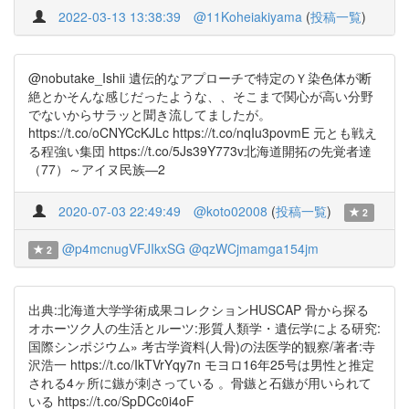
2022-03-13 13:38:39
@11Koheiakiyama
(
投稿一覧
)
@nobutake_Ishii 遺伝的なアプローチで特定のＹ染色体が断
絶とかそんな感じだったような、、そこまで関心が高い分野
でないからサラッと聞き流してましたが。
https://t.co/oCNYCcKJLc https://t.co/nqIu3povmE 元とも戦え
る程強い集団 https://t.co/5Js39Y773v北海道開拓の先覚者達
（77）～アイヌ民族―2
2020-07-03 22:49:49
@koto02008
(
投稿一覧
)
2
@p4mcnugVFJIkxSG
@qzWCjmamga154jm
2
出典:北海道大学学術成果コレクションHUSCAP 骨から探る
オホーツク人の生活とルーツ:形質人類学・遺伝学による研究:
国際シンポジウム» 考古学資料(人骨)の法医学的観察/著者:寺
沢浩一 https://t.co/IkTVrYqy7n モヨロ16年25号は男性と推定
される4ヶ所に鏃が刺さっている 。骨鏃と石鏃が用いられて
いる https://t.co/SpDCc0i4oF