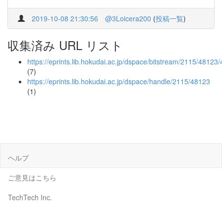
2019-10-08 21:30:56
@3Loicera200
(
投稿一覧
)
収集済み URL リスト
https://eprints.lib.hokudai.ac.jp/dspace/bitstream/2115/481
(7)
https://eprints.lib.hokudai.ac.jp/dspace/handle/2115/48123
(1)
ヘルプ
ご意見はこちら
TechTech Inc.