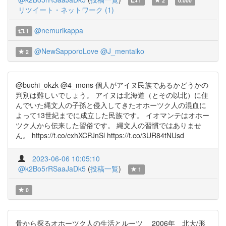
1
2
0.000
リツイート・ネットワーク (1)
@nemurikappa
1
@NewSapporoLove
@J_mentaiko
2
@buchi_okzk @4_mons 個人がアイヌ民族であるかどうかの
判別は難しいでしょう。 アイヌは北海道（とその以北）に住
んでいた縄文人の子孫と侵入してきたオホーツク人の混血に
よって13世紀までに成立した民族です。 イオマンテはオホー
ツク人から伝来した習俗です。 縄文人の習慣ではありませ
ん。 https://t.co/cxhXCPJnSl https://t.co/3UR84tNUsd
2023-06-06 10:05:10
@k2Bo5rRSaaJaDk5
(
投稿一覧
)
1
0
骨から探るオホーツク人の生活とルーツ 2006年 北大/形