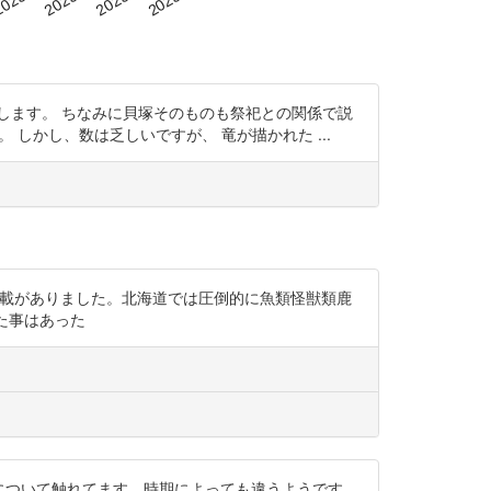
します。 ちなみに貝塚そのものも祭祀との関係で説
には同様です。 しかし、数は乏しいですが、 竜が描かれた ...
査報告書に記載がありました。北海道では圧倒的に魚類怪獣類鹿
た事はあった
塚中の墓について触れてます。時期によっても違うようです