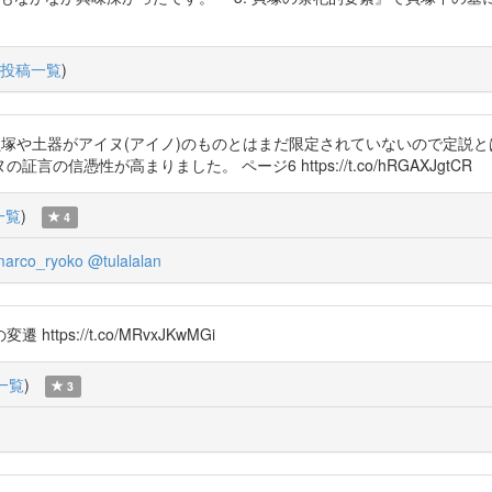
投稿一覧
)
された貝塚や土器がアイヌ(アイノ)のものとはまだ限定されていないので定説
憑性が高まりました。 ページ6 https://t.co/hRGAXJgtCR
一覧
)
4
arco_ryoko
@tulalalan
 https://t.co/MRvxJKwMGi
一覧
)
3