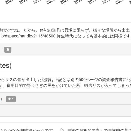
代ですね。 だから、祭祀の道具は貝塚に限らず、様々な場所から出土
udai.ac.jp/dspace/handle/2115/48506 弥生時代になっても基本的
)
tes)
Tr4Dt 東北地方の貝塚からリスの骨が出土した記録は上記とは別の500ページの調
すが、食用目的で野うさぎの罠をかけていた所、蝦夷リスが入ってしまっ
覧
)
1
たもので、これもなかなか興味深かったです。 『3. 貝塚の祭祀的要素』で貝