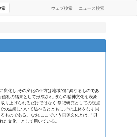
検索
ウェブ検索
ニュース検索
に変化し,その変化の仕方は地域的に異なるものであ
な儀礼の結果として形成され,彼らの精神文化を表象
として取り上げられるだけではなく,祭祀研究としての視点
での生業について述べるとともに,その主体をなす貝
るものである。なお,ここでいう貝塚文化とは,「貝
られた文化」として用いている。