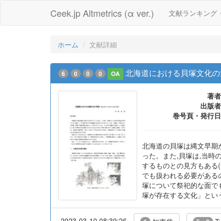
Ceek.jp Altmetrics (α ver.)
文献ランキング
ホーム
文献詳細
北海道における貝塚文化の消
6
0
0
0
OA
著者
出版者
巻号頁・発行日
北海道の貝塚は縄文早期
った。また,貝塚は,当
するものとの見方もある(河
でも扱われる必要がある
塚について祭祀的な面で
塚が存在する文化」とい
2023-03-10 08:39:26