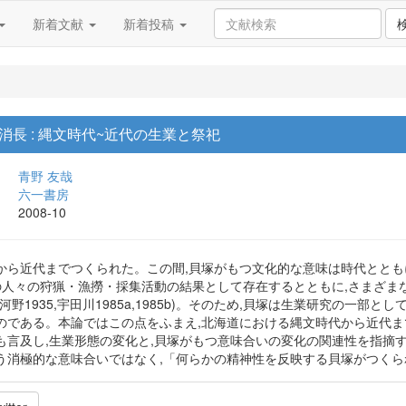
新着文献
新着投稿
長 : 縄文時代~近代の生業と祭祀
青野 友哉
六一書房
2008-10
から近代までつくられた。この間,貝塚がもつ文化的な意味は時代ととも
時の人々の狩猟・漁撈・採集活動の結果として存在するとともに,さまざま
野1935,宇田川1985a,1985b)。そのため,貝塚は生業研究の一部
のである。本論ではこの点をふまえ,北海道における縄文時代から近代ま
も言及し,生業形態の変化と,貝塚がもつ意味合いの変化の関連性を指摘す
う消極的な意味合いではなく,「何らかの精神性を反映する貝塚がつく