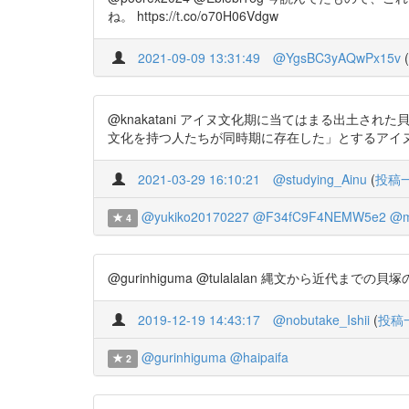
ね。 https://t.co/o70H06Vdgw
2021-09-09 13:31:49
@YgsBC3yAQwPx15v
(
@knakatani アイヌ文化期に当てはまる出土
文化を持つ人たちが同時期に存在した」とするアイヌの証言の信
2021-03-29 16:10:21
@studying_Ainu
(
投稿
@yukiko20170227
@F34fC9F4NEMW5e2
@m
4
@gurinhiguma @tulalalan 縄文から近代までの貝塚の変遷
2019-12-19 14:43:17
@nobutake_Ishii
(
投稿
@gurinhiguma
@haipaifa
2