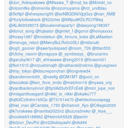
@Jun_Kobayakawa
@Misawa_T
@moji_ka
@Motoki_no
@nicomifks
@nimenlia
@nozomuyama
@rot_undblau
@ScNpf
@sheepsong55
@soNBQDX6VjpjGzs
@van_KMB
@Yuriyfollowback
@523chie
@8Wpu8KDLRCtYWsq
@ALA69338073
@boukenshaparty1
@daeyong198397
@donut_song
@fujisator
@gimlet_f
@gonoi
@honyaxxxx
@hossy1987
@imodekun
@k_kimura_kobe
@LaMaeken
@maruga_rebot
@MwnyBuLRx0c0SLt
@nidanuki
@og3_gooner
@qwertyuiiopasd
@room_726
@titan553
@Utchy_naomi
@ynagoya
@_symbiosys_
@brucaniro
@garuby0617
@t_shirasawa
@xing2015
@5naomi31
@fkm1515
@mizushimajth
@nathaniel2ndrms
@gruegreen
@imp_tokyo
@kitsuneponchan
@longview34
@pandemonic69_
@xse8g
@DM1MT
@gucci_on
@isozakiai
@ken_fiore_endo
@matchon16
@nyaaa_org
@yardbackmyinnot
@5p3Ad3u0rEFcE48
@mini_jupe_noir
@misgardtoasgard
@nikki_to_nikki
@okaiku777
@qf6XCz9v6m1k5Qo
@T51514470
@whitechocospegg
@0wl_man
@Cantata_1750
@chatnoir_Kyo
@Ciliegio2020
@k7urakawa
@namba2022n2
@uzura3neko
@_teya___
@cookie83188862
@Heinrich5528
@jssnhr
@lotzun_DeuPol
@m22kobayashi
@okd49