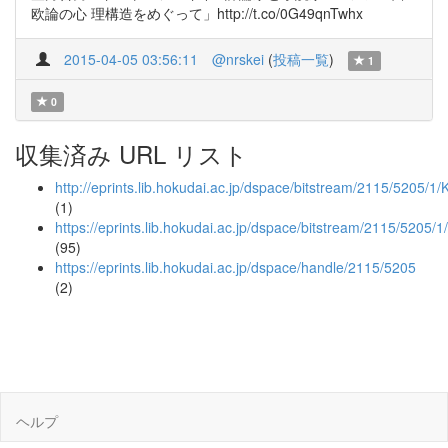
欧論の心 理構造をめぐって」http://t.co/0G49qnTwhx
2015-04-05 03:56:11
@nrskei
(
投稿一覧
)
1
0
収集済み URL リスト
http://eprints.lib.hokudai.ac.jp/dspace/bitstream/2115/5205/
(1)
https://eprints.lib.hokudai.ac.jp/dspace/bitstream/2115/5205
(95)
https://eprints.lib.hokudai.ac.jp/dspace/handle/2115/5205
(2)
ヘルプ