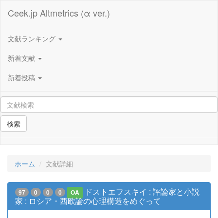
Ceek.jp Altmetrics (α ver.)
文献ランキング
新着文献
新着投稿
検索
ホーム
文献詳細
ドストエフスキイ : 評論家と小説
97
0
0
0
OA
家 : ロシア・西欧論の心理構造をめぐって