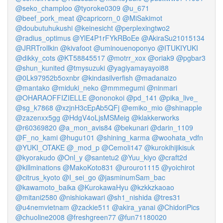
@seko_champloo
@tyoroke0309
@u_671
@beef_pork_meat
@capricorn_0
@MiSakimot
@doubutuhukushi
@keinesicht
@perplexingtwo2
@radius_optimus
@YlE4P1rFYkRBoEe
@AkiraSu21015134
@JRRTrollkin
@kivafoot
@uminouenoponyo
@ITUKIYUKI
@dikky_cots
@KT58845517
@motrr_xox
@oriak9
@pgbar3
@shun_kunited
@tmysuzuki
@yagiyamayayoi88
@0Lk97952b5oxnbr
@kindasilverfish
@madanaizo
@mantako
@miduki_neko
@mmmegumi
@ninmari
@OHARAOFFIZIELLE
@ononokoi
@pd_141
@pika_live_
@sg_k7868
@xzjnH3cEpAb5QFj
@emiko_mio
@shinapple
@zazenxx5gg
@HdgV4oLjsMSMeig
@klakkerworks
@r60369820
@a_mon_avis84
@bekunari
@darin_1109
@F_no_kami
@hugu101
@shining_karma
@woohata_vdfn
@YUKI_OTAKE
@_mod_p
@Cemoli147
@kurokihijikisuk
@kyorakudo
@Onl_y
@santetu2
@Yuu_kiyo
@craft2d
@killminations
@MakoKoto831
@urouro1115
@yoichirot
@citrus_kyoto
@I_sei_go
@jasminumSam_bac
@kawamoto_baika
@KurokawaHyu
@kzkkzkaoao
@mitani2580
@nishiokawari
@sh1_nishida
@tres31
@u4nemvietnam
@zackie511
@akira_yanai
@ChidoriPics
@chuoline2008
@freshgreen77
@fun71180020