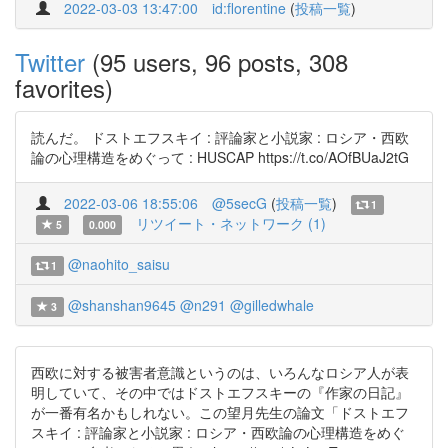
2022-03-03 13:47:00
id:florentine
(
投稿一覧
)
Twitter
(95 users, 96 posts, 308
favorites)
読んだ。 ドストエフスキイ : 評論家と小説家 : ロシア・西欧
論の心理構造をめぐって : HUSCAP https://t.co/AOfBUaJ2tG
2022-03-06 18:55:06
@5secG
(
投稿一覧
)
1
リツイート・ネットワーク (1)
5
0.000
@naohito_saisu
1
@shanshan9645
@n291
@gilledwhale
3
西欧に対する被害者意識というのは、いろんなロシア人が表
明していて、その中ではドストエフスキーの『作家の日記』
が一番有名かもしれない。この望月先生の論文「ドストエフ
スキイ : 評論家と小説家 : ロシア・西欧論の心理構造をめぐ