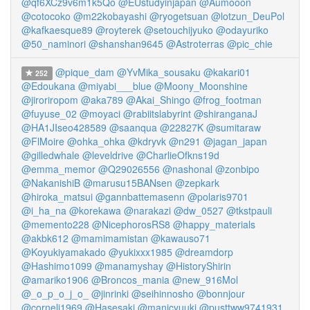
@qf6XCz9v6m1k5Qo
@EUstudyinjapan
@Aumooon
@cotocoko
@m22kobayashi
@ryogetsuan
@lotzun_DeuPol
@kafkaesque89
@royterek
@setouchijyuko
@odayuriko
@50_naminori
@shanshan9645
@Astroterras
@pic_chie
@pique_dam
@YvMika_sousaku
@kakari01
252
@Edoukana
@miyabi___blue
@Moony_Moonshine
@jiroriropom
@aka789
@Akai_Shingo
@frog_footman
@fuyuse_02
@moyaci
@rabiitslabyrint
@shiranganaJ
@HA1JIseo428589
@saanqua
@22827K
@sumitaraw
@FlMoire
@ohka_ohka
@kdryvk
@n291
@jagan_japan
@gilledwhale
@leveldrive
@CharlieOfkns19d
@emma_memor
@Q29026556
@nashonal
@zonbipo
@NakanishiB
@marusu15BANsen
@zepkark
@hiroka_matsui
@gannbattemasenn
@polaris9701
@i_ha_na
@korekawa
@narakazi
@dw_0527
@tkstpauli
@memento228
@NicephorosRS8
@happy_materials
@akbk612
@mamimamistan
@kawauso71
@Koyukiyamakado
@yukixxx1985
@dreamdorp
@Hashimo1099
@manamyshay
@HistoryShirin
@amariko1906
@Broncos_mania
@new_916Mol
@_o_p_o_j_o_
@jinrinki
@seihinnosho
@bonnjour
@corneli1969
@Hasesaki
@manicyuuki
@pusttww9741931