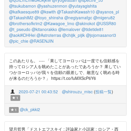
@qUILmLmwdAUkjkW
@ryogetsuan
@spectre_55
@tsukubamon
@yashuzenmon
@yutayagishita
@kafkaesque89
@kswith
@TakashiKawash10
@ayanos_pl
@TakashiM2
@toyo_shinsha
@negiyamafgc
@migeru82
@brothersofkrim2
@Kawagoe_Imo
@akinokot
@USSR80
@t_pseudo
@kitanorakko
@lemalover
@tidetide81
@aokiKOHHei
@Astroterras
@chijik_pijik
@jojomasanori3
@pic_chie
@RASENJIN
このあたりも。 ---- 「果してヨーロッパは一度でも信頼感を
持ってロシア人を眺めたことがあったであろうか？ 果してい
つかヨーロッパが我々を信頼の眼差しで、敵意なく眺める時
が来るのだろうか？」 https://t.co/fuMXScP6Y6
2020-07-21 00:43:52
@shirouzu_misc
(
投稿一覧
)
1
@ck_pkki2
1
望月哲男「ドストエフスキイ : 評論家と小説家 : ロシア・西