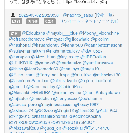
って」は参考になると思う。https://t.co/eLzL6vTy5q
2022-03-02 23:29:58
@naohito_saisu
(
投稿一覧
)
リツイート・ネットワーク (91)
91
348
0.251
@Edoukana
@miyabi___blue
@Moony_Moonshine
91
@ofrancethemovie
@moyaci
@gilledwhale
@picolin1
@nashonal
@hiruandon89
@kanarou3
@gannbattemasenn
@sulaymanhakiym
@nightmarealley7
@dw_0527
@harapion
@Alice_Hut8
@fay_4step
@JRRTrollkin
@ITUKIYUKI
@yamoto8
@madanaizo
@yumifurusawa
@kktsc
@JoeOyamada69
@ken_sya
@hugu101
@F_no_kami
@Terry_set_traps
@Yuu_kiyo
@mikovlev130
@jasminumSam_bac
@citrus_kyoto
@ogion_thesilent
@gnm_f
@Kam_ma_lay
@ChidoriPics
@Masaaki_SHIMURA
@nozomuyama
@Jun_Kobayakawa
@fujisator
@imodekun
@honyaxxxx
@obichan_n
@across_pero
@mayimbesasson
@hossy1987
@akinosin74
@500zoo
@Jingin12
@titan553
@ALB_KCJ
@xing2015
@nathaniel2ndrms
@KocmocKocma
@VFkkURciwbSAu5R
@9YfM9BU16YSM3QY
@MazawaKou8
@gucci_on
@isozakiai
@T51514470