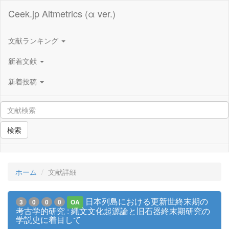
Ceek.jp Altmetrics (α ver.)
文献ランキング
新着文献
新着投稿
検索
ホーム
文献詳細
日本列島における更新世終末期の
3
0
0
0
OA
考古学的研究 : 縄文文化起源論と旧石器終末期研究の
学説史に着目して