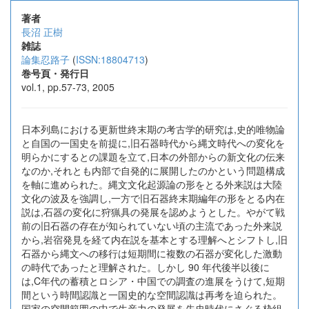
著者
長沼 正樹
雑誌
論集忍路子
(
ISSN:18804713
)
巻号頁・発行日
vol.1, pp.57-73, 2005
日本列島における更新世終末期の考古学的研究は,史的唯物論
と自国の一国史を前提に,旧石器時代から縄文時代への変化を
明らかにするとの課題を立て,日本の外部からの新文化の伝来
なのか,それとも内部で自発的に展開したのかという問題構成
を軸に進められた。縄文文化起源論の形をとる外来説は大陸
文化の波及を強調し,一方で旧石器終末期編年の形をとる内在
説は,石器の変化に狩猟具の発展を認めようとした。やがて戦
前の旧石器の存在が知られていない頃の主流であった外来説
から,岩宿発見を経て内在説を基本とする理解へとシフトし,旧
石器から縄文への移行は短期間に複数の石器が変化した激動
の時代であったと理解された。しかし 90 年代後半以後に
は,C年代の蓄積とロシア・中国での調査の進展をうけて,短期
間という時間認識と一国史的な空間認識は再考を迫られた。
国家の空間範囲の中で生産力の発展を先史時代にさぐる枠組