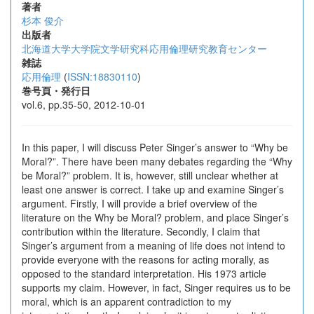
著者
杉本 俊介
出版者
北海道大学大学院文学研究科応用倫理研究教育センター
雑誌
応用倫理
(
ISSN:18830110
)
巻号頁・発行日
vol.6, pp.35-50, 2012-10-01
In this paper, I will discuss Peter Singer’s answer to “Why be
Moral?”. There have been many debates regarding the “Why
be Moral?” problem. It is, however, still unclear whether at
least one answer is correct. I take up and examine Singer’s
argument. Firstly, I will provide a brief overview of the
literature on the Why be Moral? problem, and place Singer’s
contribution within the literature. Secondly, I claim that
Singer’s argument from a meaning of life does not intend to
provide everyone with the reasons for acting morally, as
opposed to the standard interpretation. His 1973 article
supports my claim. However, in fact, Singer requires us to be
moral, which is an apparent contradiction to my