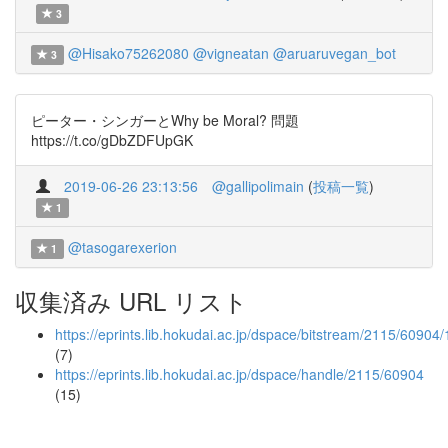
3
@Hisako75262080
@vigneatan
@aruaruvegan_bot
3
ピーター・シンガーとWhy be Moral? 問題
https://t.co/gDbZDFUpGK
2019-06-26 23:13:56
@gallipolimain
(
投稿一覧
)
1
@tasogarexerion
1
収集済み URL リスト
https://eprints.lib.hokudai.ac.jp/dspace/bitstream/2115/6090
(7)
https://eprints.lib.hokudai.ac.jp/dspace/handle/2115/60904
(15)