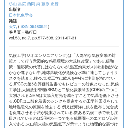
杉山 昌広
西岡 純
藤原 正智
出版者
日本気象学会
雑誌
天気
(
ISSN:05460921
)
巻号頁・発行日
vol.58, no.7, pp.577-598, 2011-07-31
気候工学(ジオエンジニアリング)は「人為的な気候変動の対
策として行う意図的な惑星環境の大規模改変」である.緩和
策・適応策の代替にはならないが,温室効果ガス排出削減がな
かなか進まない中,地球温暖化が危険な水準に達してしまうリ
スクを踏まえ,昨今,気候工学は欧米を中心に注目を浴びてい
る.IPCCの第5次評価報告書でもレビューの対象となった.気候
工学は,太陽放射管理(SRM)と二酸化炭素除去(CDR)の二つに
大別される.SRMは太陽入射光を減らすことで気温を低下させ
る.CDRは二酸化炭素のシンクを促進するか工学的回収をして
地球温暖化の原因を除去する.例えば海洋に鉄を散布し光合成
を促進させる手法が提案されている.数ある気候工学で最も注
目されているのはSRMの一つである成層圏へのエアロゾル注
入である.火山噴火後の気温低下が示すように物理的な裏づけ