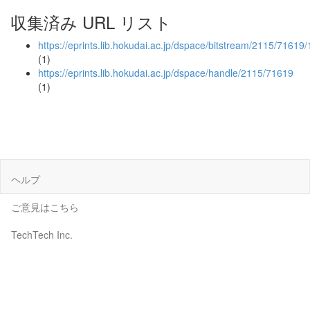
収集済み URL リスト
https://eprints.lib.hokudai.ac.jp/dspace/bitstream/2115/7161
(1)
https://eprints.lib.hokudai.ac.jp/dspace/handle/2115/71619
(1)
ヘルプ
ご意見はこちら
TechTech Inc.