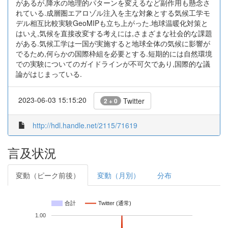
があるが,降水の地理的パターンを変えるなど副作用も懸念さ
れている.成層圏エアロゾル注入を主な対象とする気候工学モ
デル相互比較実験GeoMIPも立ち上がった.地球温暖化対策と
はいえ,気候を直接改変する考えには,さまざまな社会的な課題
がある.気候工学は一国が実施すると地球全体の気候に影響が
でるため,何らかの国際枠組を必要とする.短期的には自然環境
での実験についてのガイドラインが不可欠であり,国際的な議
論がはじまっている.
2023-06-03 15:15:20
Twitter
2 + 0
http://hdl.handle.net/2115/71619
言及状況
変動（ピーク前後）
変動（月別）
分布
合計
Twitter (通常)
1.00