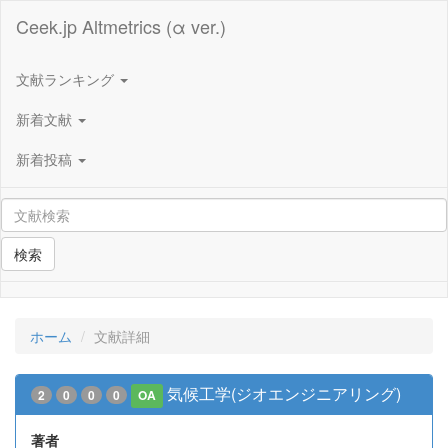
Ceek.jp Altmetrics (α ver.)
文献ランキング
新着文献
新着投稿
検索
ホーム
文献詳細
気候工学(ジオエンジニアリング)
2
0
0
0
OA
著者