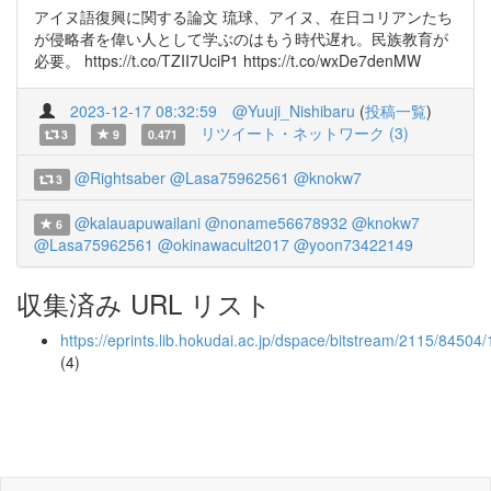
アイヌ語復興に関する論文 琉球、アイヌ、在日コリアンたち
が侵略者を偉い人として学ぶのはもう時代遅れ。民族教育が
必要。 https://t.co/TZII7UciP1 https://t.co/wxDe7denMW
2023-12-17 08:32:59
@Yuuji_Nishibaru
(
投稿一覧
)
リツイート・ネットワーク (3)
3
9
0.471
@Rightsaber
@Lasa75962561
@knokw7
3
@kalauapuwailani
@noname56678932
@knokw7
6
@Lasa75962561
@okinawacult2017
@yoon73422149
収集済み URL リスト
https://eprints.lib.hokudai.ac.jp/dspace/bitstream/2115/84504
(4)