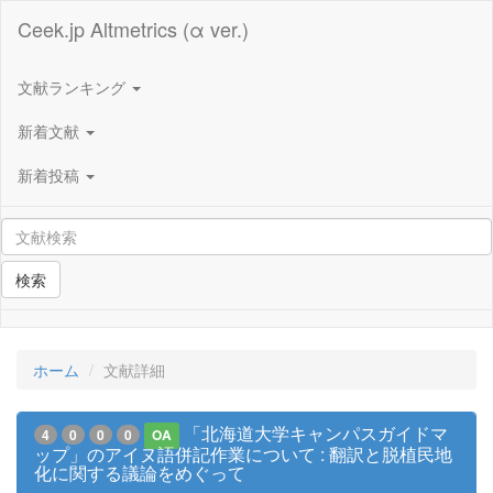
Ceek.jp Altmetrics (α ver.)
文献ランキング
新着文献
新着投稿
検索
ホーム
文献詳細
「北海道大学キャンパスガイドマ
4
0
0
0
OA
ップ」のアイヌ語併記作業について : 翻訳と脱植民地
化に関する議論をめぐって