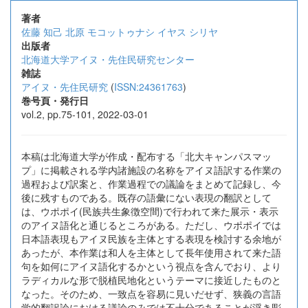
著者
佐藤 知己
北原 モコットゥナシ
イヤス シリヤ
出版者
北海道大学アイヌ・先住民研究センター
雑誌
アイヌ・先住民研究
(
ISSN:24361763
)
巻号頁・発行日
vol.2, pp.75-101, 2022-03-01
本稿は北海道大学が作成・配布する「北大キャンパスマッ
プ」に掲載される学内諸施設の名称をアイヌ語訳する作業の
過程および訳案と、作業過程での議論をまとめて記録し、今
後に残すものである。既存の語彙にない表現の翻訳として
は、ウポポイ(民族共生象徴空間)で行われて来た展示・表示
のアイヌ語化と通じるところがある。ただし、ウポポイでは
日本語表現もアイヌ民族を主体とする表現を検討する余地が
あったが、本作業は和人を主体として長年使用されて来た語
句を如何にアイヌ語化するかという視点を含んでおり、より
ラディカルな形で脱植民地化というテーマに接近したものと
なった。そのため、一致点を容易に見いだせず、狭義の言語
学的翻訳論における議論のみでは不十分であることが浮き彫