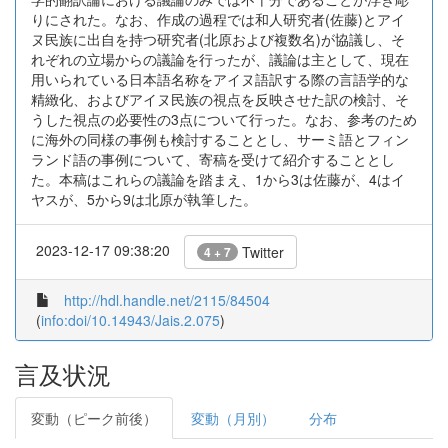
りにされた。なお、作成の過程では和人研究者(佐藤)とアイ
ヌ民族に出自を持つ研究者(北原および複数名)が協議し、そ
れぞれの立場からの議論を行ったが、議論は主として、現在
用いられている日本語名称をアイヌ語訳する際の言語学的な
精緻化、およびアイヌ民族の視点を反映させた訳の検討、そ
うした視点の必要性の3点について行った。なお、参考のため
に海外の同様の事例も検討することとし、サーミ語とフィン
ランド語の事例について、寄稿を受けて紹介することとし
た。本稿はこれらの議論を踏まえ、1から3は佐藤が、4はイ
ヤスが、5から9は北原が執筆した。
2023-12-17 09:38:20
Twitter
4 + 7
http://hdl.handle.net/2115/84504
(
info:doi/10.14943/Jais.2.075
)
言及状況
変動（ピーク前後）
変動（月別）
分布