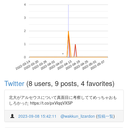
4
3
2
1
*
*
0
2022-05-01
2022-03-14
2022-04-01
2022-04-19
2022-05-07
2022-03-20
2022-04-07
2022-04-25
2022-03-26
2022-04-13
Twitter
(8 users, 9 posts, 4 favorites)
北大がアルセウスについて真面目に考察しててめっちゃおも
しろかった https://t.co/pxVlqqVXSP
2023-09-08 15:42:11
@wakkun_lizardon
(
投稿一覧
)