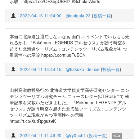
示唆 - https://t.co/OF8egUBHt7 #ScholarAlerts
2022-04-16 11:04:00
@daigaku23
(
投稿一覧
)
本当に北海道は退屈しないなぁ 面白い イベントでいももち売
れるかも 『Pokémon LEGENDS アルセウス』が誘う時空を
超えた北海道ツーリズム : コンテンツツーリズム現象がも つ
重層性への示唆 https://t.co/ttlu8F6BCN
2022-04-11 14:44:15
@kakuko_deluxe
(
投稿一覧
)
山村高淑教授発行の 北海道大学観光学高等研究センター コン
テンツツーリズム研究チーム ニュースレター(CTRUs)にて 執
筆記事を掲載いただきました。 『Pokémon LEGENDS アル
セウス』が誘う時空を超えた北海道ツーリズム : コンテンツ
ツーリズム現象がもつ重層性への示唆
https://t.co/XutRpg6z9K
2022-04-11 11:49:20
@ry0nch1
(
投稿一覧
)
3