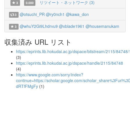
リツイート・ネットワーク (3)
3
0.000
@otsuchi_PR
@ry0nch1
@kawa_don
3
@whuY2Gi9Lhdrvu9
@xblade1961
@housemanukam
3
収集済み URL リスト
https://eprints.lib.hokudai.ac.jp/dspace/bitstream/2115/847
(3)
https://eprints.lib.hokudai.ac.jp/dspace/handle/2115/84748
(4)
https://www.google.com/sorry/index?
continue=https://scholar.google.com/scholar_share%3F
dRTfFMgFy
(1)