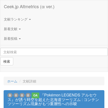
Ceek.jp Altmetrics (α ver.)
文献ランキング
新着文献
新着投稿
検索
ホーム
文献詳細
『Pokémon LEGENDS アルセウ
8
0
0
0
OA
ス』が誘う時空を超えた北海道ツーリズム : コンテン
ツツーリズム現象がもつ重層性への示唆