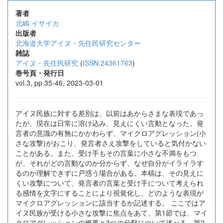
著者
北嶋 イサイカ
出版者
北海道大学アイヌ・先住民研究センター
雑誌
アイヌ・先住民研究
(
ISSN:24361763
)
巻号頁・発行日
vol.3, pp.35-46, 2023-03-01
アイヌ民族に対する差別は、以前はあからさまな表現であっ
たが、現在は日常に溶け込み、見えにくい言動となった。発
言者の意識の有無にかかわらず、マイクロアグレッション(小
さな攻撃)がおこり、発言者さえ攻撃をしていると気付かない
ことがある。また、受け手もその言葉に小さな不満をもつ
が、それがどの言動なのか分からず、なぜ自分がイライラす
るのか理解できずに戸惑う場合がある。本稿は、その見えに
くい攻撃について、発言者の言葉と受け手について考えられ
る感情を文字にすることにより視覚化し、どのような表現が
マイクロアグレッションに該当するか記述する。 ここではア
イヌ民族が受ける小さな攻撃に焦点をあて、第1節では、マイ
クロアグレッションの概要と3つの分類について述べる。第2