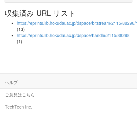
収集済み URL リスト
https://eprints.lib.hokudai.ac.jp/dspace/bitstream/2115/88298
(13)
https://eprints.lib.hokudai.ac.jp/dspace/handle/2115/88298
(1)
ヘルプ
ご意見はこちら
TechTech Inc.