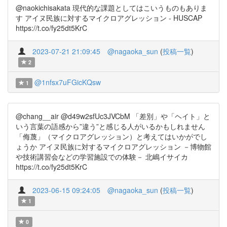
@naokichisakata 現代的な課題としてはこいうものもありま
す アイヌ民族に対するマイクロアグレッション - HUSCAP
https://t.co/fy25dt5KrC
2023-07-21 21:09:45
@nagaoka_sun
(
投稿一覧
)
2
@1nfsx7uFGicKQsw
1
@chang__air @d49w2sfUc3JVCbM 「差別」や「ヘイト」と
いう言葉の語感から”違う”と感じる人がいるかもしれません
「侮蔑」（マイクロアグレッション）と考えてはいかがでし
ょうか アイヌ民族に対するマイクロアグレッション －博物館
や技術講習会などの学習施設での体験－ 北嶋イサイカ
https://t.co/fy25dt5KrC
2023-06-15 09:24:05
@nagaoka_sun
(
投稿一覧
)
1
0