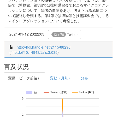
節では博物館、第3節では技術講習会でおこるマイクロアグレ
ッションについて、筆者の事例をあげ、考えられる感情につ
いて記述し分類する。第4節では博物館と技術講習会でおこる
マイクロアグレッションについて考察した。
2024-01-12 23:22:03
Twitter
13 + 78
http://hdl.handle.net/2115/88298
(
info:doi/10.14943/Jais.3.035
)
言及状況
変動（ピーク前後）
変動（月別）
分布
合計
Twitter (通常)
Twitter (RT)
3
2