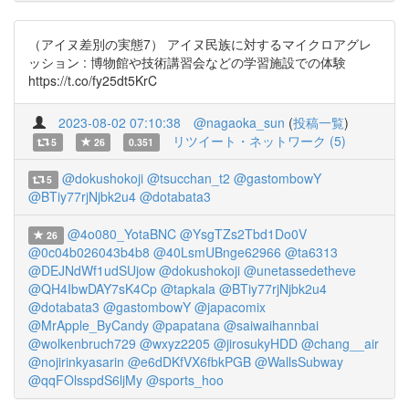
（アイヌ差別の実態7） アイヌ民族に対するマイクロアグレ
ッション : 博物館や技術講習会などの学習施設での体験
https://t.co/fy25dt5KrC
2023-08-02 07:10:38
@nagaoka_sun
(
投稿一覧
)
リツイート・ネットワーク (5)
5
26
0.351
@dokushokoji
@tsucchan_t2
@gastombowY
5
@BTiy77rjNjbk2u4
@dotabata3
@4o080_YotaBNC
@YsgTZs2Tbd1Do0V
26
@0c04b026043b4b8
@40LsmUBnge62966
@ta6313
@DEJNdWf1udSUjow
@dokushokoji
@unetassedetheve
@QH4IbwDAY7sK4Cp
@tapkala
@BTiy77rjNjbk2u4
@dotabata3
@gastombowY
@japacomix
@MrApple_ByCandy
@papatana
@saiwaihannbai
@wolkenbruch729
@wxyz2205
@jirosukyHDD
@chang__air
@nojirinkyasarin
@e6dDKfVX6fbkPGB
@WallsSubway
@qqFOlsspdS6ljMy
@sports_hoo