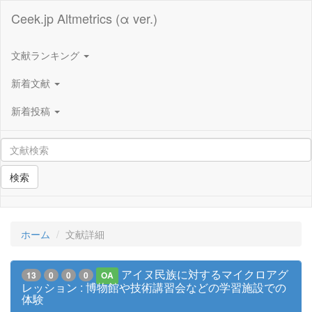
Ceek.jp Altmetrics (α ver.)
文献ランキング
新着文献
新着投稿
検索
ホーム
文献詳細
アイヌ民族に対するマイクロアグ
13
0
0
0
OA
レッション : 博物館や技術講習会などの学習施設での
体験