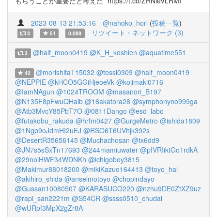
もらうことが重要だと考えた” https://t.co/ZRNieVLRMI
2023-08-13 21:53:16
@nahoko_hori
(
投稿一覧
)
リツイート・ネットワーク (3)
3
51
0.089
@half_moon0419
@K_H_koshien
@aquatime551
3
@morishitaT15032
@tossi0309
@half_moon0419
42
@NEPPIE
@kHCO5GGiHjeoeVk
@kojimaki0716
@IamNAgun
@1024TROOM
@masanori_B197
@N135F8pFwuQHaib
@16akatora28
@symphonyno999ga
@Atb3MvcY85PbT7O
@0811Dango
@esd_labo
@futakobu_rakuda
@hrfm0427
@GurgeMetro
@ishida1809
@1Ngp9oJdmHI2uEJ
@RSO6T6UVhjk392s
@DesertR35656145
@Muchachosan
@tx6dd9
@JN7s5sSxTn17693
@244mamiuwater
@pIVRIiktGo1rdkA
@29noiHWF34WDNKh
@ichigoboy3815
@Makimur88018200
@mikiKazuo164413
@toyo_hal
@akihiro_shida
@anselmotoyo
@chopindayo
@Gussan10080507
@KARASUCO220
@nzhu9DE0ZtXZ9uz
@rapi_san2221m
@S54CR
@ssss0510_chudai
@wURpf3MpX2gZr8A