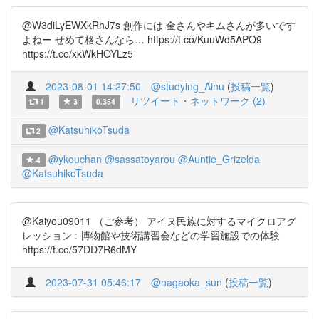
@W3diLyEWXkRhJ7s 創作には 金さんやキムさんが多いです
よねー せめて格さんなら… https://t.co/KuuWd5APO9
https://t.co/xkWkHOYLz5
2023-08-01 14:27:50
@studying_Ainu
(
投稿一覧
)
リツイート・ネットワーク (2)
1
3
0.354
@KatsuhikoTsuda
2
@ykouchan
@sassatoyarou
@Auntie_Grizelda
4
@KatsuhikoTsuda
@Kaiyou09011 （ご参考） アイヌ民族に対するマイクロアグ
レッション : 博物館や技術講習会などの学習施設での体験
https://t.co/57DD7R6dMY
2023-07-31 05:46:17
@nagaoka_sun
(
投稿一覧
)