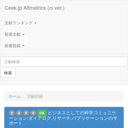
Ceek.jp Altmetrics (α ver.)
文献ランキング
新着文献
新着投稿
検索
ホーム
文献詳細
ビジネスとしての科学コミュニケ
2
0
0
0
OA
ーション:ダイアログ,リサーチ,パブリケーションのサ
ポート