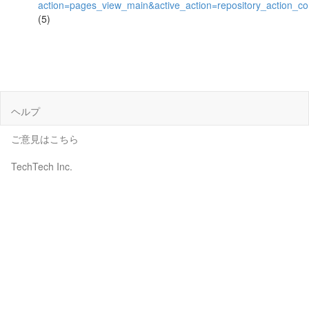
action=pages_view_main&active_action=repository_action_
(5)
ヘルプ
ご意見はこちら
TechTech Inc.