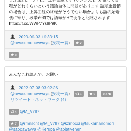
程がどれくらいという議論自体に問題があります 語頭重音節
の場合は、上昇曲線の終端がそうでない場合よりも語の始端
側に寄り、段階声調では語頭がHであると記述されます
https://t.co/WWP7Ys6P9K
2023-06-03 16:33:15
@awesomenewways
(
投稿一覧
)
2
0
みんなこれ読んで。お願い
2022-07-08 03:02:26
@awesomenewways
(
投稿一覧
)
3
9
0.378
リツイート・ネットワーク (4)
@M_V787
4
@rmnscnt
@M_V787
@kzmocci
@tsukamanomori
7
@sappawayya
@Kerupa
@ablativehen