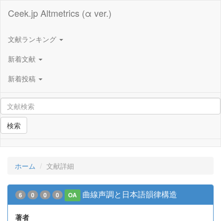
Ceek.jp Altmetrics (α ver.)
文献ランキング
新着文献
新着投稿
検索
ホーム
文献詳細
曲線声調と日本語韻律構造
6
0
0
0
OA
著者