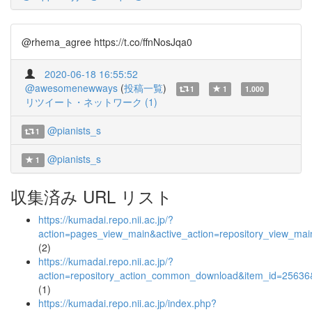
@rhema_agree https://t.co/ffnNosJqa0
2020-06-18 16:55:52
@awesomenewways
(
投稿一覧
)
1
1
1.000
リツイート・ネットワーク (1)
@pianists_s
1
@pianists_s
1
収集済み URL リスト
https://kumadai.repo.nii.ac.jp/?
action=pages_view_main&active_action=repository_view_ma
(2)
https://kumadai.repo.nii.ac.jp/?
action=repository_action_common_download&item_id=25636&
(1)
https://kumadai.repo.nii.ac.jp/index.php?