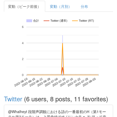
変動（ピーク前後）
変動（月別）
分布
合計
Twitter (通常)
Twitter (RT)
6
4
2
0
2022-07-28
2022-06-10
2022-06-28
2022-07-16
2022-08-03
2022-06-16
2022-07-04
2022-07-22
2022-06-22
2022-07-10
Twitter
(6 users, 8 posts, 11 favorites)
@Whalheyt 段階声調観における語の一番最初のH（第1モー
ラか第2モーラ）は、上昇曲線です (リンク先 p. 3) 従って音