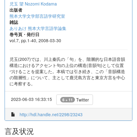
児玉 望
Nozomi Kodama
出版者
熊本大学文学部言語学研究室
雑誌
ありあけ 熊本大学言語学論集
巻号頁・発行日
vol.7, pp.1-40, 2008-03-30
児玉(2007)では、川上秦氏の「句」を、階層的な日本語音韻
構造におけるアクセント句の上位の構造(音韻句)として位置
づけることを提案した。本稿では引き続き、この「音韻構造
の階層性」について、主として鹿児島方言と東京方言を中心
に考察する。
2023-06-03 16:33:15
Twitter
6 + 11
http://hdl.handle.net/2298/23243
言及状況