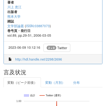
著者
川上 恵江
出版者
熊本大学
雑誌
文学部論叢
(
ISSN:03887073
)
巻号頁・発行日
vol.89, pp.29-51, 2006-03-05
2023-06-09 10:12:16
Twitter
2 + 0
http://hdl.handle.net/2298/2696
言及状況
変動（ピーク前後）
変動（月別）
分布
合計
Twitter (通常)
1.00