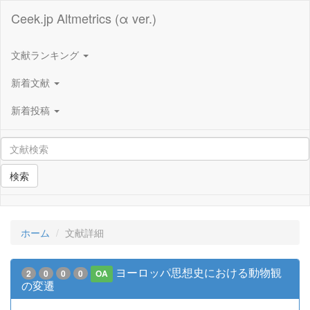
Ceek.jp Altmetrics (α ver.)
文献ランキング
新着文献
新着投稿
検索
ホーム
文献詳細
ヨーロッパ思想史における動物観
2
0
0
0
OA
の変遷