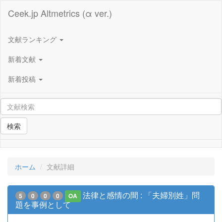
Ceek.jp Altmetrics (α ver.)
文献ランキング
新着文献
新着投稿
検索
ホーム
文献詳細
法律と感情の間 : 「夫婦別姓」問
5
0
0
0
OA
題を事例として