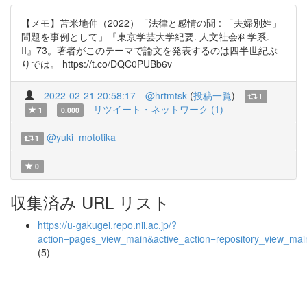
【メモ】苫米地伸（2022）「法律と感情の間 : 「夫婦別姓」
問題を事例として」『東京学芸大学紀要. 人文社会科学系.
II』73。著者がこのテーマで論文を発表するのは四半世紀ぶ
りでは。 https://t.co/DQC0PUBb6v
2022-02-21 20:58:17
@hrtmtsk
(
投稿一覧
)
1
リツイート・ネットワーク (1)
1
0.000
@yuki_mototika
1
0
収集済み URL リスト
https://u-gakugei.repo.nii.ac.jp/?
action=pages_view_main&active_action=repository_view_ma
(5)