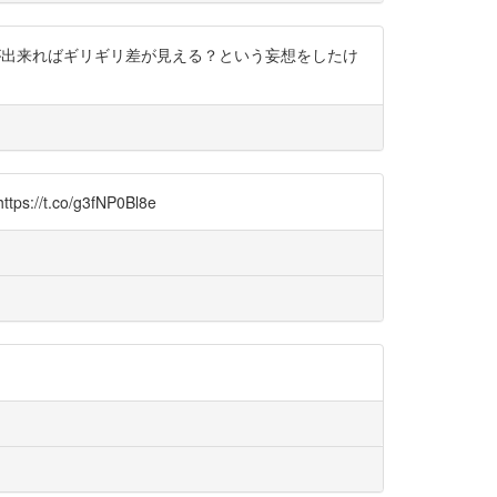
画が出来ればギリギリ差が見える？という妄想をしたけ
co/g3fNP0Bl8e