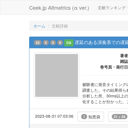
Ceek.jp Altmetrics (α ver.)
文献ランキング
ホーム
文献詳細
遅延のある演奏系での遅
22
0
0
0
OA
著者
雑誌
巻号頁・発行日
被験者に発音タイミング
調査した。その結果得ら
分析した所、30ms以
化することが分かった。
2023-08-31 07:03:06
知恵袋
1
21 + 28