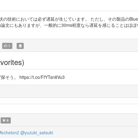
現状の技術においては必ず遅延が生じています。 ただし、その製品のBlueto
の論文にもありますが、一般的に30ms程度なら遅延を感じることはほぼな
1
vorites)
tps://t.co/FfYTsn8Vu3
6
rchelon2
@yuzuki_satsuki