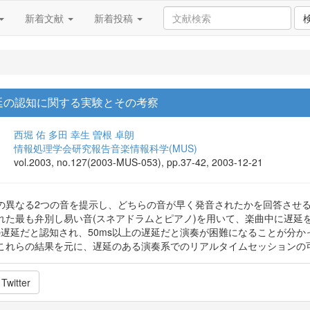
新着文献
新着投稿
延の認知に関する実験とその考察
西堀 佑
多田 幸生
曽根 卓朗
情報処理学会研究報告音楽情報科学(MUS)
vol.2003, no.127(2003-MUS-053), pp.37-42, 2003-12-21
の異なる2つの音を提示し、どちらの音が早く発音されたかを回答させ
れた最も弁別し易い音(スネアドラムとピアノ)を用いて、楽曲中に遅延
上の遅延だと認知され、50ms以上の遅延だと演奏が困難になることが分
これらの結果を元に、遅延のある演奏系でのリアルタイムセッションの
Twitter