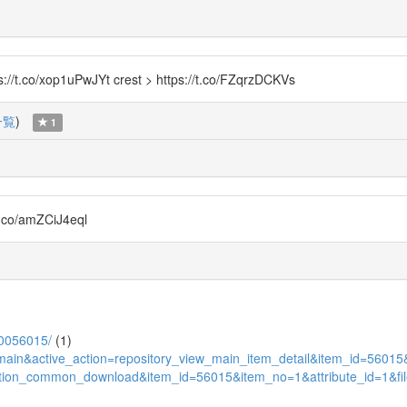
xop1uPwJYt crest > https://t.co/FZqrzDCKVs
一覧
)
1
/amZCiJ4eql
/00056015/
(1)
view_main&active_action=repository_view_main_item_detail&item_id=56
ory_action_common_download&item_id=56015&item_no=1&attribute_id=1&f