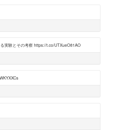
察 https://t.co/UTXueO81AO
KYXXCs