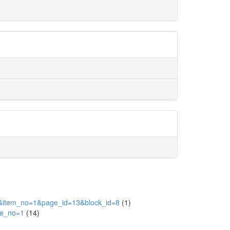
015&item_no=1&page_id=13&block_id=8
(1)
ile_no=1
(14)