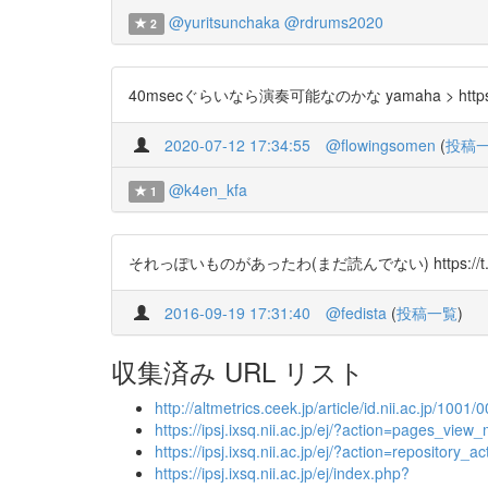
@yuritsunchaka
@rdrums2020
2
40msecぐらいなら演奏可能なのかな yamaha > https://t.co/
2020-07-12 17:34:55
@flowingsomen
(
投稿
@k4en_kfa
1
それっぽいものがあったわ(まだ読んでない) https://t.co
2016-09-19 17:31:40
@fedista
(
投稿一覧
)
収集済み URL リスト
http://altmetrics.ceek.jp/article/id.nii.ac.jp/1001
https://ipsj.ixsq.nii.ac.jp/ej/?action=pages_
https://ipsj.ixsq.nii.ac.jp/ej/?action=reposit
https://ipsj.ixsq.nii.ac.jp/ej/index.php?