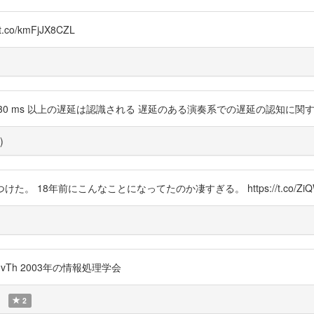
o/kmFjJX8CZL
s 以上の遅延は認識される 遅延のある演奏系での遅延の認知に関する実験とその考
)
 18年前にこんなことになってたのか凄すぎる。 https://t.co/ZiQW
8gvTh 2003年の情報処理学会
2