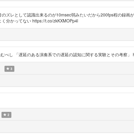
ズレとして認識出来るのが10msec弱みたいだから200fps程の録
い https://t.co/zkKXMOPp4l
「遅延のある演奏系での遅延の認知に関する実験とその考察」 https://t.
)
3
2