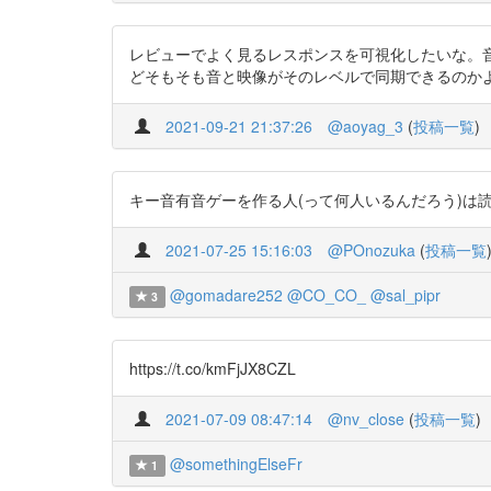
レビューでよく見るレスポンスを可視化したいな。音の
どそもそも音と映像がそのレベルで同期できるのかよく分かってな
2021-09-21 21:37:26
@aoyag_3
(
投稿一覧
)
キー音有音ゲーを作る人(って何人いるんだろう)は読むべし 
2021-07-25 15:16:03
@POnozuka
(
投稿一覧
@gomadare252
@CO_CO_
@sal_pipr
3
https://t.co/kmFjJX8CZL
2021-07-09 08:47:14
@nv_close
(
投稿一覧
)
@somethingElseFr
1