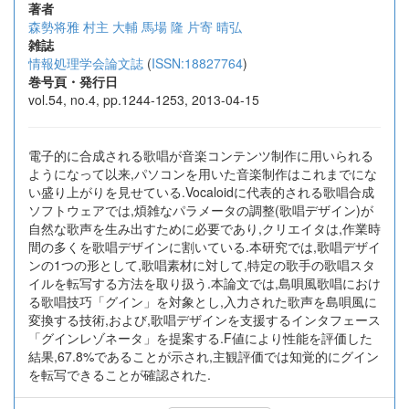
著者
森勢将雅
村主 大輔
馬場 隆
片寄 晴弘
雑誌
情報処理学会論文誌
(
ISSN:18827764
)
巻号頁・発行日
vol.54, no.4, pp.1244-1253, 2013-04-15
電子的に合成される歌唱が音楽コンテンツ制作に用いられる
ようになって以来,パソコンを用いた音楽制作はこれまでにな
い盛り上がりを見せている.Vocaloidに代表的される歌唱合成
ソフトウェアでは,煩雑なパラメータの調整(歌唱デザイン)が
自然な歌声を生み出すために必要であり,クリエイタは,作業時
間の多くを歌唱デザインに割いている.本研究では,歌唱デザイ
ンの1つの形として,歌唱素材に対して,特定の歌手の歌唱スタ
イルを転写する方法を取り扱う.本論文では,島唄風歌唱におけ
る歌唱技巧「グイン」を対象とし,入力された歌声を島唄風に
変換する技術,および,歌唱デザインを支援するインタフェース
「グインレゾネータ」を提案する.F値により性能を評価した
結果,67.8%であることが示され,主観評価では知覚的にグイン
を転写できることが確認された.