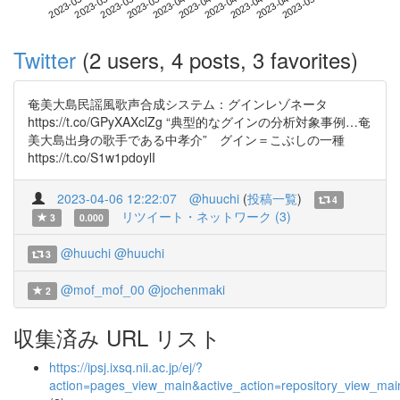
2023-04-26
2023-03-09
2023-03-27
2023-04-14
2023-05-02
2023-03-15
2023-04-02
2023-04-20
2023-03-21
2023-04-08
Twitter
(2 users, 4 posts, 3 favorites)
奄美大島民謡風歌声合成システム：グインレゾネータ
https://t.co/GPyXAXclZg “典型的なグインの分析対象事例…奄
美大島出身の歌手である中孝介” グイン＝こぶしの一種
https://t.co/S1w1pdoylI
2023-04-06 12:22:07
@huuchi
(
投稿一覧
)
4
リツイート・ネットワーク (3)
3
0.000
@huuchi
@huuchi
3
@mof_mof_00
@jochenmaki
2
収集済み URL リスト
https://ipsj.ixsq.nii.ac.jp/ej/?
action=pages_view_main&active_action=repository_view_ma