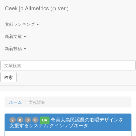
Ceek.jp Altmetrics (α ver.)
文献ランキング
新着文献
新着投稿
検索
ホーム
文献詳細
奄美大島民謡風の歌唱デザインを
2
0
0
0
OA
支援するシステム:グインレゾネータ