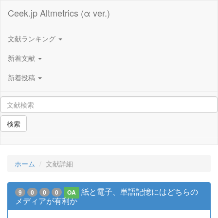
Ceek.jp Altmetrics (α ver.)
文献ランキング
新着文献
新着投稿
検索
ホーム
文献詳細
紙と電子、単語記憶にはどちらの
9
0
0
0
OA
メディアが有利か