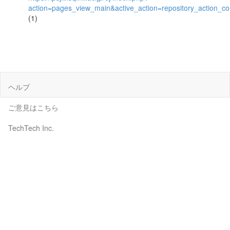
action=pages_view_main&active_action=repository_action_
(1)
ヘルプ
ご意見はこちら
TechTech Inc.