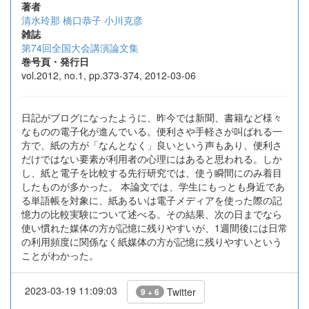
著者
清水玲那
橋口恭子
小川克彦
雑誌
第74回全国大会講演論文集
巻号頁・発行日
vol.2012, no.1, pp.373-374, 2012-03-06
日記がブログになったように、昨今では新聞、書籍など様々
なものの電子化が進んでいる。便利さや手軽さが叫ばれる一
方で、紙の方が「なんとなく」良いという声もあり、便利さ
だけではない要素が利用者の心理にはあると思われる。しか
し、紙と電子を比較する先行研究では、使う瞬間にのみ着目
したものが多かった。 本論文では、学生にもっとも身近であ
る単語帳を対象に、紙あるいは電子メディアを使った際の記
憶力の比較実験について述べる。その結果、次の日までなら
使い慣れた媒体の方が記憶に残りやすいが、1週間後には日常
の利用頻度に関係なく紙媒体の方が記憶に残りやすいという
ことがわかった。
2023-03-19 11:09:03
Twitter
9 + 6