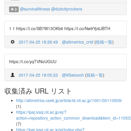
@survivalfitness
@dubcityrockers
2
1 1 https://t.co/SB7W13OKb6 https://t.co/Nw9Yp6JBTH
2017-04-25 18:26:49
@altmetrics_crtd
(
投稿一覧
)
https://t.co/yqTVNoUGUU
2017-04-25 18:05:22
@9Satoooh
(
投稿一覧
)
収集済み URL リスト
http://altmetrics.ceek.jp/article/id.nii.ac.jp/1001/00110509/
(1)
https://ipsj.ixsq.nii.ac.jp/ej/?
action=repository_action_common_download&item_id=110533
(7)
https://ipsj.ixsq.nii.ac.jp/ej/index.php?