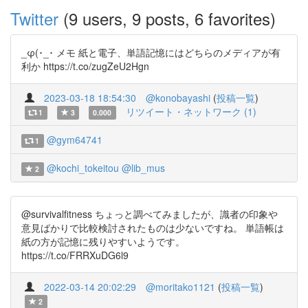
Twitter
(9 users, 9 posts, 6 favorites)
_φ(･_･ メモ 紙と電子、単語記憶にはどちらのメディアが有
利か https://t.co/zugZeU2Hgn
2023-03-18 18:54:30
@konobayashi
(
投稿一覧
)
リツイート・ネットワーク (1)
1
3
0.000
@gym64741
1
@kochi_tokeitou
@lib_mus
2
@survivalfitness ちょっと調べてみましたが、識者の印象や
意見ばかりで比較検討されたものは少ないですね。 単語帳は
紙の方が記憶に残りやすいようです。
https://t.co/FRRXuDG6l9
2022-03-14 20:02:29
@moritako1121
(
投稿一覧
)
2