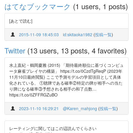
はてなブックマーク
(1 users, 1 posts)
[あとで読む]
2015-11-09 18:45:03
id:skitaoka1982
(
投稿一覧
)
Twitter
(13 users, 13 posts, 4 favorites)
水上直紀・鶴岡慶雅 (2015) 「期待最終順位に基づくコンピュ
ータ麻雀プレイヤの構築」 https://t.co/0CzdTgReqP (2023年
11月10日最終閲覧) ここで予測モデルの学習項目として具体
化されている、 ①聴牌である確率②特定の牌が相手への当た
り牌になる確率③予想される相手の和了点数…
https://t.co/0ZFFRGZuBO
2023-11-10 16:29:21
@Karen_mahjong
(
投稿一覧
)
レーティングに関してはこの辺読んでくらさい