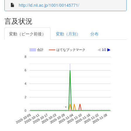
http://id.nii.ac.jp/1001/00145771/
言及状況
変動（ピーク前後）
変動（月別）
分布
合計
はてなブックマーク
1/2
8
6
4
2
*
*
0
2015-11-22
2015-10-05
2015-10-23
2015-11-10
2015-11-28
2015-10-11
2015-10-29
2015-11-16
2015-10-17
2015-11-04