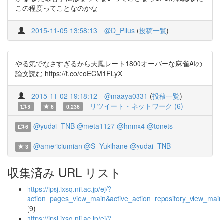
この程度ってことなのかな
2015-11-05 13:58:13
@D_Plius
(
投稿一覧
)
やる気でなさすぎるから天鳳レート1800オーバーな麻雀AIの
論文読む https://t.co/eoECM1RLyX
2015-11-02 19:18:12
@maaya0331
(
投稿一覧
)
リツイート・ネットワーク (6)
6
6
0.236
@yudai_TNB
@meta1127
@hnmx4
@tonets
6
@americiumian
@S_Yukihane
@yudai_TNB
3
収集済み URL リスト
https://ipsj.ixsq.nii.ac.jp/ej/?
action=pages_view_main&active_action=repository_view_ma
(9)
https://ipsj.ixsq.nii.ac.jp/ej/?