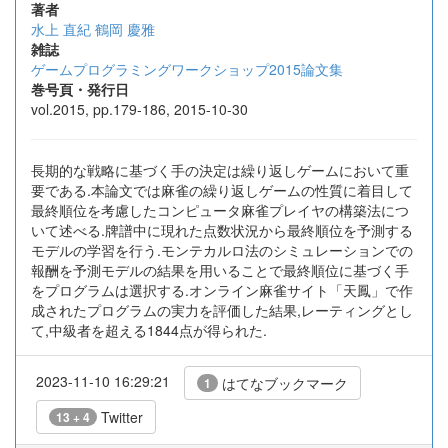
著者
水上 直紀
鶴岡 慶雅
雑誌
ゲームプログラミングワークショップ2015論文集
巻号頁・発行日
vol.2015, pp.179-186, 2015-10-30
長期的な戦略に基づく手の決定は繰り返しゲームにおいて重
要である.本論文では麻雀の繰り返しゲームの性質に着目して
最終順位を考慮したコンピュータ麻雀プレイヤの構築法につ
いて述べる.牌譜中に現れた点数状況から最終順位を予測する
モデルの学習を行う.モンテカルロ法のシミュレーションでの
報酬を予測モデルの結果を用いることで最終順位に基づく手
をプログラムは選択する.オンライン麻雀サイト「天鳳」で作
成されたプログラムの実力を評価した結果,レーティングとし
て,中級者を超える1844点が得られた.
2023-11-10 16:29:21
はてなブックマーク
1
Twitter
13 + 4