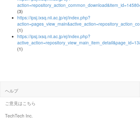
action=repository_action_common_download&item_id=145804
(3)
https://ipsj.ixsq.nii.ac.jp/ej/index.php?
action=pages_view_main&active_action=repository_action_
(1)
https://ipsj.ixsq.nii.ac.jp/ej/index.php?
active_action=repository_view_main_item_detail&page_id=
(1)
ヘルプ
ご意見はこちら
TechTech Inc.