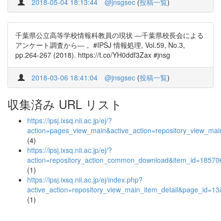
2018-05-04 18:13:44
@jnsgsec
(
投稿一覧
)
千葉県公立高等学校情報科教員の現状 ―千葉県校長会による
アンケート調査から―， #IPSJ 情報処理, Vol.59, No.3,
pp.264-267 (2018). https://t.co/YH0ddf3Zax #jnsg
2018-03-06 18:41:04
@jnsgsec
(
投稿一覧
)
収集済み URL リスト
https://ipsj.ixsq.nii.ac.jp/ej/?
action=pages_view_main&active_action=repository_view_ma
(4)
https://ipsj.ixsq.nii.ac.jp/ej/?
action=repository_action_common_download&item_id=185706
(1)
https://ipsj.ixsq.nii.ac.jp/ej/index.php?
active_action=repository_view_main_item_detail&page_id=
(1)