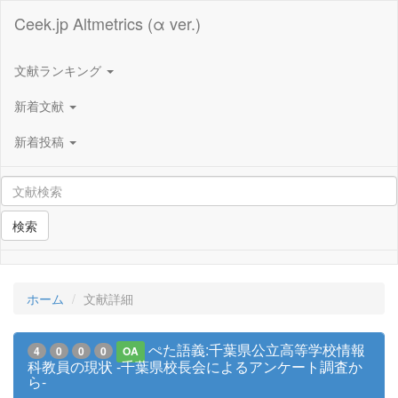
Ceek.jp Altmetrics (α ver.)
文献ランキング
新着文献
新着投稿
検索
ホーム
文献詳細
ぺた語義:千葉県公立高等学校情報
4
0
0
0
OA
科教員の現状 -千葉県校長会によるアンケート調査か
ら-