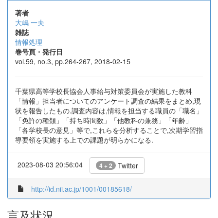
著者
大嶋 一夫
雑誌
情報処理
巻号頁・発行日
vol.59, no.3, pp.264-267, 2018-02-15
千葉県高等学校長協会人事給与対策委員会が実施した教科
「情報」担当者についてのアンケート調査の結果をまとめ,現
状を報告したもの.調査内容は,情報を担当する職員の「職名」
「免許の種類」「持ち時間数」「他教科の兼務」「年齢」
「各学校長の意見」等で,これらを分析することで,次期学習指
導要領を実施する上での課題が明らかになる.
2023-08-03 20:56:04
Twitter
4 + 2
http://id.nii.ac.jp/1001/00185618/
言及状況