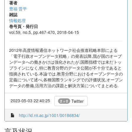
著者
豊福 晋平
雑誌
情報処理
巻号頁・発行日
vol.59, no.5, pp.467-470, 2018-04-15
2012年高度情報通信ネットワーク社会推進戦略本部による
「電子行政オープンデータ戦略」の発表以降,我が国のオープ
ンデータへの働きかけは強化されたが,国際指標では未だトッ
プラインになく,特に教育分野のデータ公開が不十分であると
指摘されている.本論では,教育分野におけるオープンデータの
定義について述べ,各種国際ランキングでの評価状況,オープン
データの整備,活用方法の課題と解決方策についてまとめる.
2023-05-03 22:40:25
Twitter
2 + 0
http://id.nii.ac.jp/1001/00186834/
言及状況