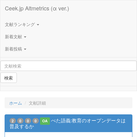
Ceek.jp Altmetrics (α ver.)
文献ランキング
新着文献
新着投稿
検索
ホーム
文献詳細
ぺた語義:教育のオープンデータは
2
0
0
0
OA
普及するか