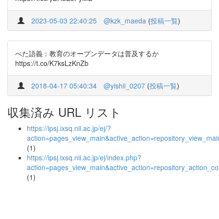
2023-05-03 22:40:25
@kzk_maeda
(
投稿一覧
)
ぺた語義：教育のオープンデータは普及するか
https://t.co/K7ksLzKnZb
2018-04-17 05:40:34
@yishii_0207
(
投稿一覧
)
収集済み URL リスト
https://ipsj.ixsq.nii.ac.jp/ej/?
action=pages_view_main&active_action=repository_view_ma
(1)
https://ipsj.ixsq.nii.ac.jp/ej/index.php?
action=pages_view_main&active_action=repository_action_
(1)