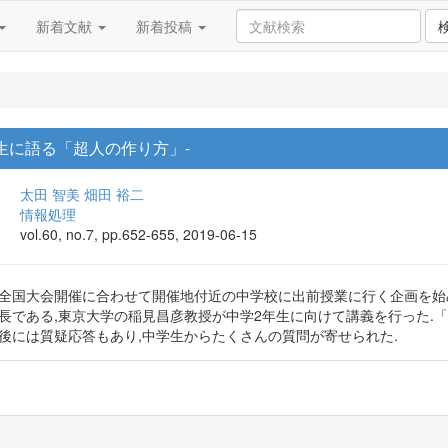
新着文献
新着投稿
学生に語る「超人の作り方」-
太田 智美
畑田 裕二
情報処理
vol.60, no.7, pp.652-655, 2019-06-15
全国大会開催に合わせて開催地付近の中学校に出前授業に行く企画を始め
集長である,東京大学の稲見昌彦教授が中学2年生に向けて講義を行った.
後には質疑応答もあり,中学生からたくさんの質問が寄せられた.