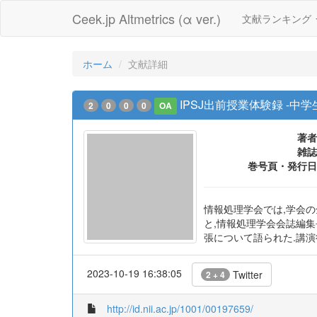
Ceek.jp Altmetrics (α ver.)
文献ランキング
ホーム
文献詳細
IPSJ出前授業体験録 -中
2
0
0
0
OA
著者
雑誌
巻号頁・発行日
情報処理学会では,学会の
と,情報処理学会会誌編
張について語られた.講演
2023-10-19 16:38:05
Twitter
2 + 4
http://id.nii.ac.jp/1001/00197659/