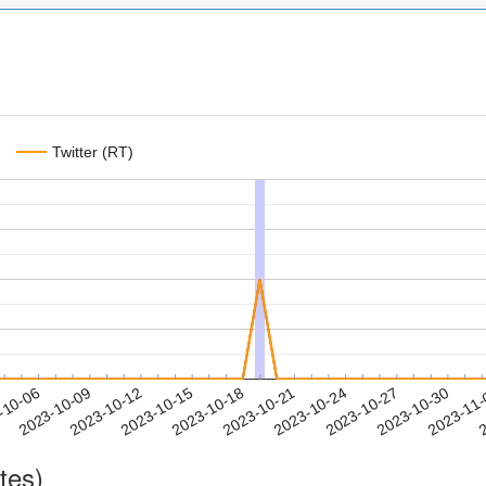
Twitter (RT)
2023-10-27
2023-10-30
2023-11
-10-06
2
2023-10-09
2023-10-12
2023-10-15
2023-10-18
2023-10-21
2023-10-24
tes)